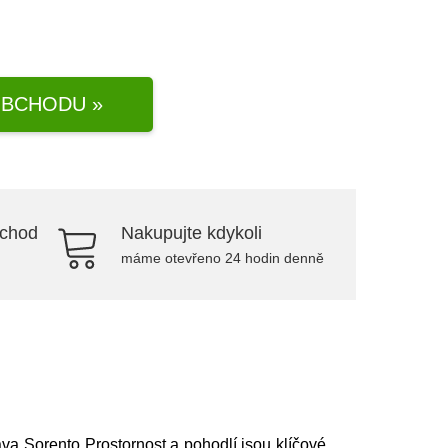
BCHODU »
bchod
Nakupujte kdykoli
máme otevřeno 24 hodin denně
ava Sorento Prostornost a pohodlí jsou klíčové