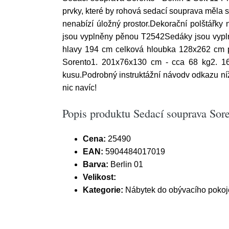
prvky, které by rohová sedací souprava měla s
nenabízí úložný prostor.Dekorační polštářky
jsou vyplněny pěnou T2542Sedáky jsou vypl
hlavy 194 cm celková hloubka 128x262 cm 
Sorento1. 201x76x130 cm - cca 68 kg2. 1
kusu.Podrobný instruktážní návodv odkazu ní
nic navíc!
Popis produktu Sedací souprava Soren
Cena:
25490
EAN:
5904484017019
Barva:
Berlin 01
Velikost:
Kategorie:
Nábytek do obývacího pokoj