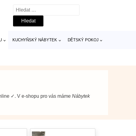
Vyhledávání
U
KUCHYŇSKÝ NÁBYTEK
DĚTSKÝ POKOJ
nline ✓. V e-shopu pro vás máme
Nábytek