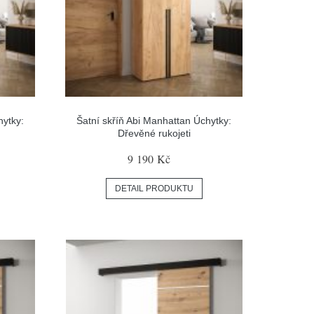
hytky:
Šatní skříň Abi Manhattan Úchytky:
Dřevěné rukojeti
9 190 Kč
DETAIL PRODUKTU