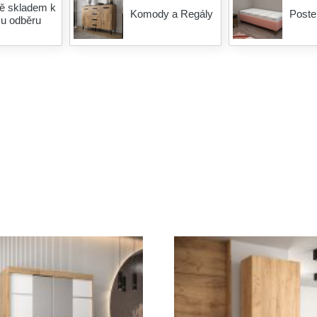
ně skladem k
Komody a Regály
Poste
u odběru