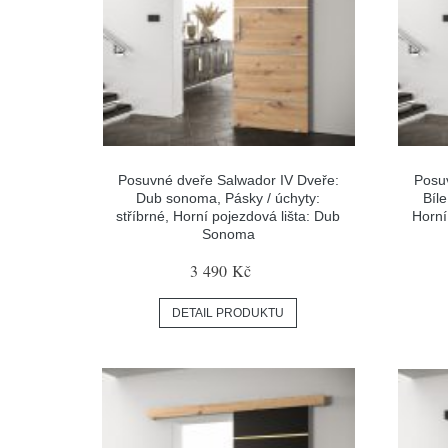
Posuvné dveře Salwador IV Dveře:
Posu
Dub sonoma, Pásky / úchyty:
Bíl
stříbrné, Horní pojezdová lišta: Dub
Horní
Sonoma
3 490 Kč
DETAIL PRODUKTU