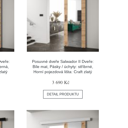
veře:
Posuvné dveře Salwador II Dveře:
Černá,
Bíle mat, Pásky / úchyty: stříbrné,
zlatý
Horní pojezdová lišta: Craft zlatý
3 690 Kč
DETAIL PRODUKTU