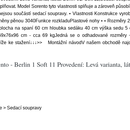
plňovat. Model Sorento tyto vlastnosti splňuje a zároveň půso
 nejsou součástí sedací soupravy. • Vlastnosti Konstrukce vyr
něny pěnou 3040Funkce rozkladuPlastové nohy • • Rozměry 2
plocha na spaní 60 cm hloubka sedáku 40 cm výška sedu 5 
69x76x96 cm - cca 69 kgJedná se o odhadované rozměry 
níže ke stažení↓↓↓>> Montážní návodV našem obchodě najdet
to - Berlin 1 Soft 11 Provedení: Levá varianta, lát
e > Sedací soupravy