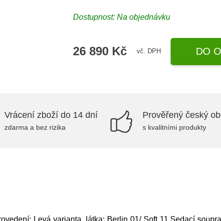
Dostupnost: Na objednávku
26 890 Kč
DO O
vč. DPH
Vrácení zboží do 14 dní
Prověřený český o
zdarma a bez rizika
s kvalitními produkty
ovedení: Levá varianta, látka: Berlin 01/ Soft 11,Sedací soupr