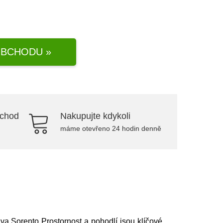
BCHODU »
bchod
Nakupujte kdykoli
máme otevřeno 24 hodin denně
ava Sorento Prostornost a pohodlí jsou klíčové