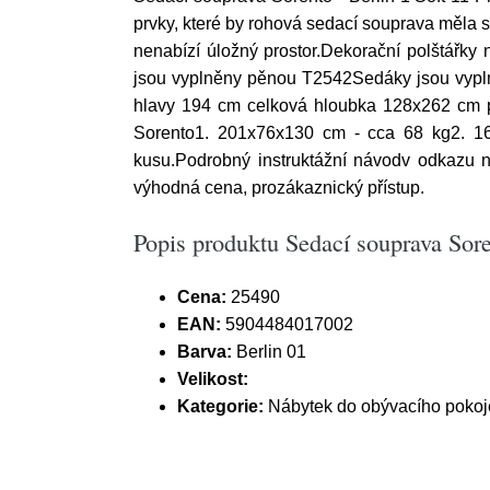
prvky, které by rohová sedací souprava měla s
nenabízí úložný prostor.Dekorační polštářky
jsou vyplněny pěnou T2542Sedáky jsou vypl
hlavy 194 cm celková hloubka 128x262 cm 
Sorento1. 201x76x130 cm - cca 68 kg2. 1
kusu.Podrobný instruktážní návodv odkazu 
výhodná cena, prozákaznický přístup.
Popis produktu Sedací souprava Soren
Cena:
25490
EAN:
5904484017002
Barva:
Berlin 01
Velikost:
Kategorie:
Nábytek do obývacího pokoj