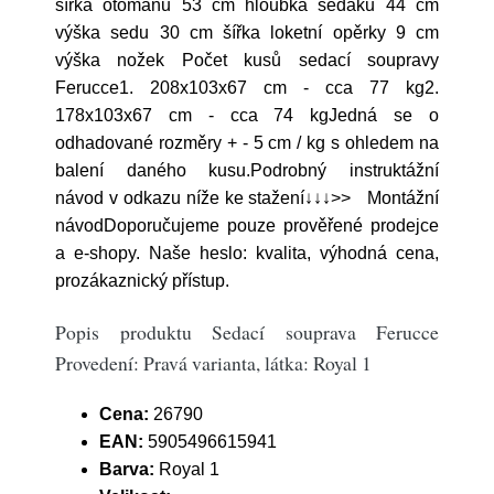
šířka otomanu 53 cm hloubka sedáku 44 cm
výška sedu 30 cm šířka loketní opěrky 9 cm
výška nožek Počet kusů sedací soupravy
Ferucce1. 208x103x67 cm - cca 77 kg2.
178x103x67 cm - cca 74 kgJedná se o
odhadované rozměry + - 5 cm / kg s ohledem na
balení daného kusu.Podrobný instruktážní
návod v odkazu níže ke stažení↓↓↓>> Montážní
návodDoporučujeme pouze prověřené prodejce
a e-shopy. Naše heslo: kvalita, výhodná cena,
prozákaznický přístup.
Popis produktu Sedací souprava Ferucce
Provedení: Pravá varianta, látka: Royal 1
Cena:
26790
EAN:
5905496615941
Barva:
Royal 1