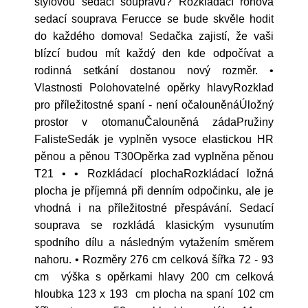
stylovou sedací soupravu? Rozkládací rohová
sedací souprava Ferucce se bude skvěle hodit
do každého domova! Sedačka zajistí, že vaši
blízcí budou mít každý den kde odpočívat a
rodinná setkání dostanou nový rozměr. •
Vlastnosti Polohovatelné opěrky hlavyRozklad
pro příležitostné spaní - není očalouněnáÚložný
prostor v otomanuČalouněná zádaPružiny
FalisteSedák je vyplněn vysoce elastickou HR
pěnou a pěnou T30Opěrka zad vyplněna pěnou
T21 • • Rozkládací plochaRozkládací ložná
plocha je příjemná při denním odpočinku, ale je
vhodná i na příležitostné přespávání. Sedací
souprava se rozkládá klasickým vysunutím
spodního dílu a následným vytažením směrem
nahoru. • Rozměry 276 cm celková šířka 72 - 93
cm výška s opěrkami hlavy 200 cm celková
hloubka 123 x 193 cm plocha na spaní 102 cm