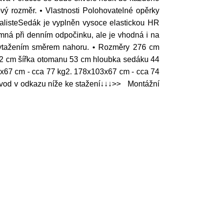
vý rozměr. • Vlastnosti Polohovatelné opěrky
alisteSedák je vyplněn vysoce elastickou HR
ná při denním odpočinku, ale je vhodná i na
 vytažením směrem nahoru. • Rozměry 276 cm
02 cm šířka otomanu 53 cm hloubka sedáku 44
x67 cm - cca 77 kg2. 178x103x67 cm - cca 74
ávod v odkazu níže ke stažení↓↓↓>> Montážní