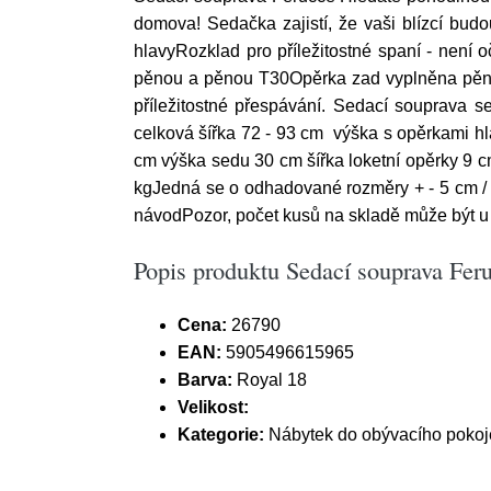
domova! Sedačka zajistí, že vaši blízcí bud
hlavyRozklad pro příležitostné spaní - nen
pěnou a pěnou T30Opěrka zad vyplněna pěnou
příležitostné přespávání. Sedací souprava
celková šířka 72 - 93 cm výška s opěrkami 
cm výška sedu 30 cm šířka loketní opěrky 9
kgJedná se o odhadované rozměry + - 5 cm /
návodPozor, počet kusů na skladě může být u 
Popis produktu Sedací souprava Feruc
Cena:
26790
EAN:
5905496615965
Barva:
Royal 18
Velikost:
Kategorie:
Nábytek do obývacího pokoj