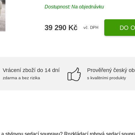
Dostupnost: Na objednávku
39 290 Kč
DO O
vč. DPH
Vrácení zboží do 14 dní
Prověřený český o
zdarma a bez rizika
s kvalitními produkty
a stylovou sedací soupravu? Rozkládací rohová sedací soupr