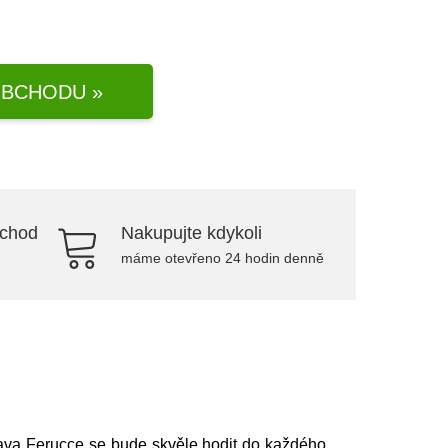
BCHODU »
bchod
Nakupujte kdykoli
máme otevřeno 24 hodin denně
ava Ferucce se bude skvěle hodit do každého