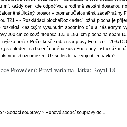
ou mít každý den kde odpočívat a rodinná setkání dostanou no
í očalouněnáÚložný prostor v otomanuČalouněná zádaPružiny F
 T21 • • Rozkládací plochaRozkládací ložná plocha je příjem
 se rozkládá klasickým vysunutím spodního dílu a následným
hlavy 200 cm celková hloubka 123 x 193 cm plocha na spaní 1
 cm výška nožek Počet kusů sedací soupravy Ferucce1. 208x103
 kg s ohledem na balení daného kusu.Podrobný instruktážní n
akčního zboží omezen. Už se těšíte na svoji objednávku?
ce Provedení: Pravá varianta, látka: Royal 18
e > Sedací soupravy > Rohové sedací soupravy do L