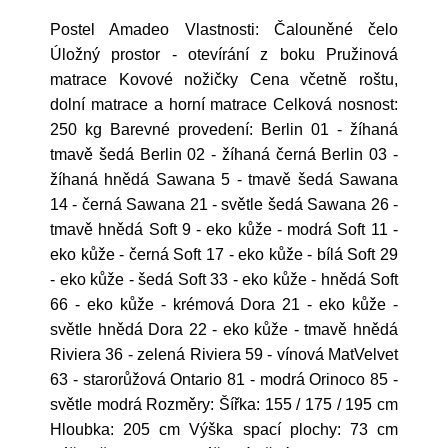
Postel Amadeo Vlastnosti: Čalouněné čelo
Úložný prostor - otevírání z boku Pružinová
matrace Kovové nožičky Cena včetně roštu,
dolní matrace a horní matrace Celková nosnost:
250 kg Barevné provedení: Berlin 01 - žíhaná
tmavě šedá Berlin 02 - žíhaná černá Berlin 03 -
žíhaná hnědá Sawana 5 - tmavě šedá Sawana
14 - černá Sawana 21 - světle šedá Sawana 26 -
tmavě hnědá Soft 9 - eko kůže - modrá Soft 11 -
eko kůže - černá Soft 17 - eko kůže - bílá Soft 29
- eko kůže - šedá Soft 33 - eko kůže - hnědá Soft
66 - eko kůže - krémová Dora 21 - eko kůže -
světle hnědá Dora 22 - eko kůže - tmavě hnědá
Riviera 36 - zelená Riviera 59 - vínová MatVelvet
63 - starorůžová Ontario 81 - modrá Orinoco 85 -
světle modrá Rozměry: Šířka: 155 / 175 / 195 cm
Hloubka: 205 cm Výška spací plochy: 73 cm