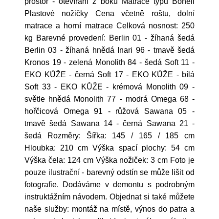
prostor - otevírání z boku Matrace typu Bonell
Plastové nožičky Cena včetně roštu, dolní
matrace a horní matrace Celková nosnost: 250
kg Barevné provedení: Berlin 01 - žíhaná šedá
Berlin 03 - žíhaná hnědá Inari 96 - tmavě šedá
Kronos 19 - zelená Monolith 84 - šedá Soft 11 -
EKO KŮŽE - černá Soft 17 - EKO KŮŽE - bílá
Soft 33 - EKO KŮŽE - krémová Monolith 09 -
světle hnědá Monolith 77 - modrá Omega 68 -
hořčicová Omega 91 - růžová Sawana 05 -
tmavě šedá Sawana 14 - černá Sawana 21 -
šedá Rozměry: Šířka: 145 / 165 / 185 cm
Hloubka: 210 cm Výška spací plochy: 54 cm
Výška čela: 124 cm Výška nožiček: 3 cm Foto je
pouze ilustrační - barevný odstín se může lišit od
fotografie. Dodáváme v demontu s podrobným
instruktážním návodem. Objednat si také můžete
naše služby: montáž na místě, výnos do patra a