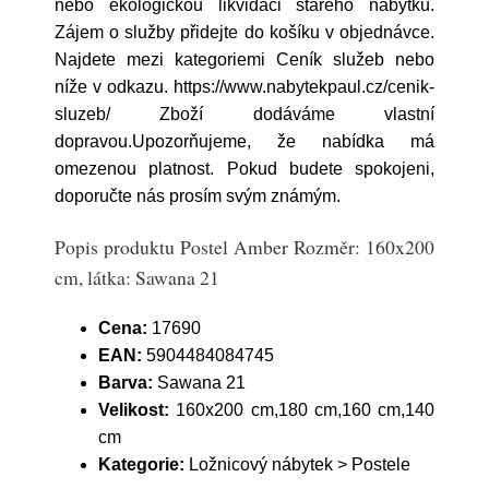
nebo ekologickou likvidaci starého nábytku.
Zájem o služby přidejte do košíku v objednávce.
Najdete mezi kategoriemi Ceník služeb nebo
níže v odkazu. https://www.nabytekpaul.cz/cenik-
sluzeb/ Zboží dodáváme vlastní
dopravou.Upozorňujeme, že nabídka má
omezenou platnost. Pokud budete spokojeni,
doporučte nás prosím svým známým.
Popis produktu Postel Amber Rozměr: 160x200
cm, látka: Sawana 21
Cena:
17690
EAN:
5904484084745
Barva:
Sawana 21
Velikost:
160x200 cm,180 cm,160 cm,140
cm
Kategorie:
Ložnicový nábytek > Postele