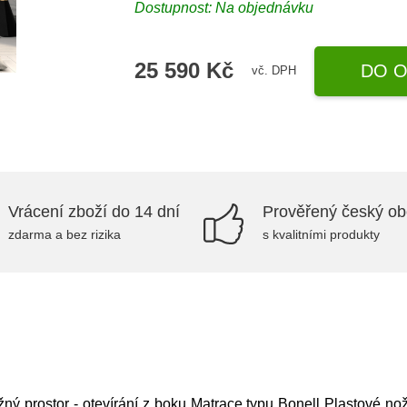
Dostupnost: Na objednávku
25 590 Kč
DO O
vč. DPH
Vrácení zboží do 14 dní
Prověřený český o
zdarma a bez rizika
s kvalitními produkty
ný prostor - otevírání z boku Matrace typu Bonell Plastové nož