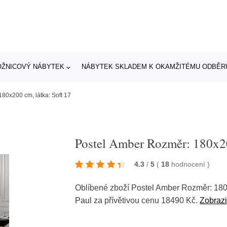
OŽNICOVÝ NÁBYTEK
NÁBYTEK SKLADEM K OKAMŽITÉMU ODBĚR
80x200 cm, látka: Soft 17
Postel Amber Rozměr: 180x20
4.3
/
5
(
18
hodnocení
)
Oblíbené zboží Postel Amber Rozměr: 180x
Paul
za přívětivou cenu 18490 Kč.
Zobrazi