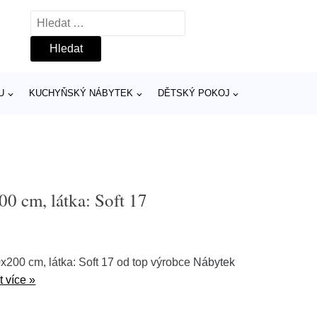
Vyhledávání
U
KUCHYŇSKÝ NÁBYTEK
DĚTSKÝ POKOJ
0 cm, látka: Soft 17
200 cm, látka: Soft 17 od top výrobce
Nábytek
t více »