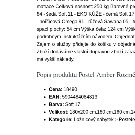
matrace Celková nosnost: 250 kg Barevné prov
84 - šedá Soft 11 - EKO KŮŽE - černá Soft 1
- hořčicová Omega 91 - růžová Sawana 05 - 
spací plochy: 54 cm Výška čela: 124 cm Výška
podrobným instruktážním návodem. Objednat s
Zájem o služby přidejte do košíku v objedná
Zboží dodáváme vlastní dopravou.Zboží zařa
má vyšší náklady.
Popis produktu Postel Amber Rozměr
Cena:
18490
EAN:
5904484084813
Barva:
Soft 17
Velikost:
180x200 cm,180 cm,160 cm,1
Kategorie:
Ložnicový nábytek > Postele