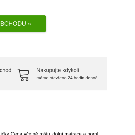
BCHODU »
bchod
Nakupujte kdykoli
máme otevřeno 24 hodin denně
ičky Cena včetně roštu, dolní matrace a horní