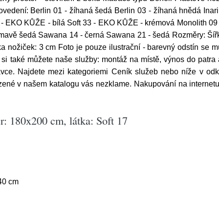
edení: Berlin 01 - žíhaná šedá Berlin 03 - žíhaná hnědá Inar
7 - EKO KŮŽE - bílá Soft 33 - EKO KŮŽE - krémová Monolith 09
tmavě šedá Sawana 14 - černá Sawana 21 - šedá Rozměry: Šířk
 nožiček: 3 cm Foto je pouze ilustrační - barevný odstín se m
i také můžete naše služby: montáž na místě, výnos do patra a
vce. Najdete mezi kategoriemi Ceník služeb nebo níže v odka
zené v našem katalogu vás nezklame. Nakupování na internetu 
: 180x200 cm, látka: Soft 17
40 cm