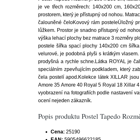
je ve třech rozměrech: 140x200 cm, 160x2
prostorem, který je přístupný od nohou. Matra
čalouněné čeloKovový rám posteleÚložný pro
lůžkem. Prostor je snadno přístupný od noho
výška lehací plochy bez matrace 3 rozměry pl
postele šířka spací plochy 140x200 cm šíř
velurové, je podobná plyši s krátkým vlasem
prodyšná a rychle schne.Látka ROYAL je čalou
speciálním zpevňujícím podkladem, který zab
čela postelí apod.Kolekce látek XILLAR jsou 
Amore 35 Amore 40 Royal 5 Royal 18 Xillar 4 X
vyobrazení na fotografiích podle nastavení va
ocení nejeden zákazník.
Popis produktu Postel Tapedo Rozmě
Cena:
25190
EAN:
5905496622185