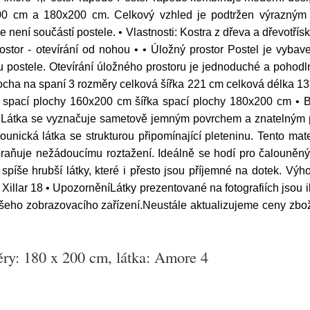
00 cm a 180x200 cm. Celkový vzhled je podtržen výrazným
ce není součástí postele. • Vlastnosti: Kostra z dřeva a dřev
stor - otevírání od nohou • • Úložný prostor Postel je vybav
u postele. Otevírání úložného prostoru je jednoduché a pohod
ocha na spaní 3 rozměry celková šířka 221 cm celková délka 1
ka spací plochy 160x200 cm šířka spací plochy 180x200 cm 
. Látka se vyznačuje sametově jemným povrchem a znatelným p
nická látka se strukturou připomínající pleteninu. Tento mat
raňuje nežádoucímu roztažení. Ideálně se hodí pro čalouněný 
spíše hrubší látky, které i přesto jsou příjemné na dotek. Vý
illar 18 • UpozorněníLátky prezentované na fotografiích jsou i
šeho zobrazovacího zařízení.Neustále aktualizujeme ceny zboží 
ry: 180 x 200 cm, látka: Amore 4