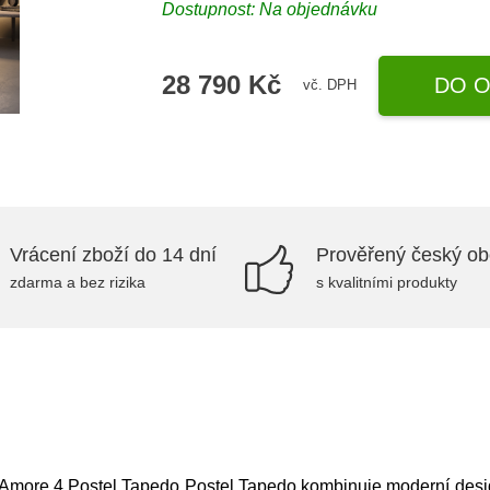
Dostupnost: Na objednávku
28 790 Kč
DO O
vč. DPH
Vrácení zboží do 14 dní
Prověřený český o
zdarma a bez rizika
s kvalitními produkty
 Amore 4,Postel Tapedo Postel Tapedo kombinuje moderní design