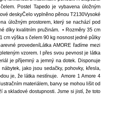
 čelem. Postel Tapedo je vybavena úložným
otřískové deskyČelo vyplněno pěnou T2130Vysoké
ena úložným prostorem, který se nachází pod
lné díky kvalitním pružinám. • Rozměry 35 cm
31 cm výška s čelem 90 kg nosnost jedné půlky
• Barevné provedeníLátka AMORE řadíme mezi
leteným vzorem. I přes svou pevnost je látka
eriál je příjemný a jemný na dotek. Disponuje
nábytek, jako jsou sedačky, pohovky, křesla,
hodou je, že látka nestínuje. Amore 1 Amore 4
lustračním materiálem, barvy se mohou lišit od
a skladové dostupnosti. Jsme si jistí, že toto