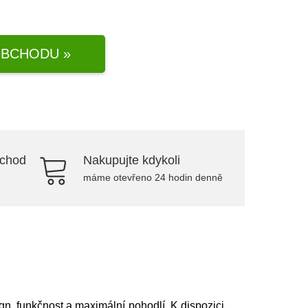
BCHODU »
bchod
Nakupujte kdykoli
máme otevřeno 24 hodin denně
, funkčnost a maximální pohodlí. K dispozici