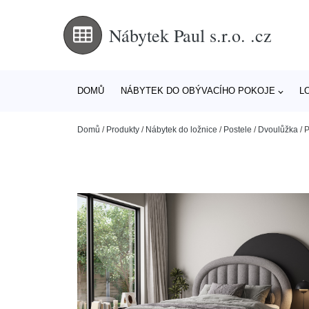
Nábytek Paul s.r.o. .cz
DOMŮ
NÁBYTEK DO OBÝVACÍHO POKOJE
L
Domů
/
Produkty
/
Nábytek do ložnice
/
Postele
/
Dvoulůžka
/
P