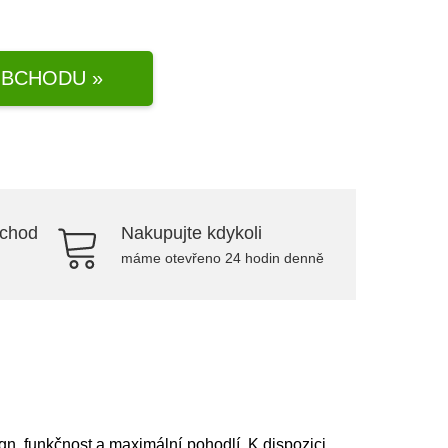
BCHODU »
bchod
Nakupujte kdykoli
máme otevřeno 24 hodin denně
, funkčnost a maximální pohodlí. K dispozici