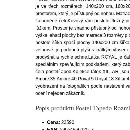
je ve třech rozměrech: 140x200 cm, 160x2
prostorem, který je přístupný od nohou. Matra
čalouněné čeloKovový rám posteleÚložný pro
lůžkem. Prostor je snadno přístupný od noho
výška lehací plochy bez matrace 3 rozměry pl
postele šířka spací plochy 140x200 cm šíř
velurové, je podobná plyši s krátkým vlasem
prodyšná a rychle schne.Látka ROYAL je čalou
speciálním zpevňujícím podkladem, který zab
čela postelí apod.Kolekce látek XILLAR jsou 
Amore 35 Amore 40 Royal 5 Royal 18 Xillar 4 X
vyobrazení na fotografiích podle nastavení v
ocení nejeden zákazník.
Popis produktu Postel Tapedo Rozmě
Cena:
23590
EAN:
5905496622017