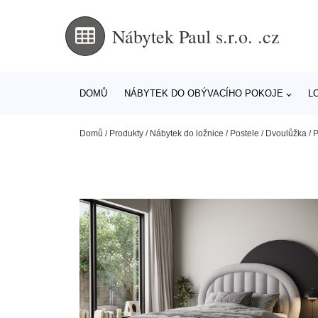
Nábytek Paul s.r.o. .cz
DOMŮ
NÁBYTEK DO OBÝVACÍHO POKOJE
L
Domů
/
Produkty
/
Nábytek do ložnice
/
Postele
/
Dvoulůžka
/
P