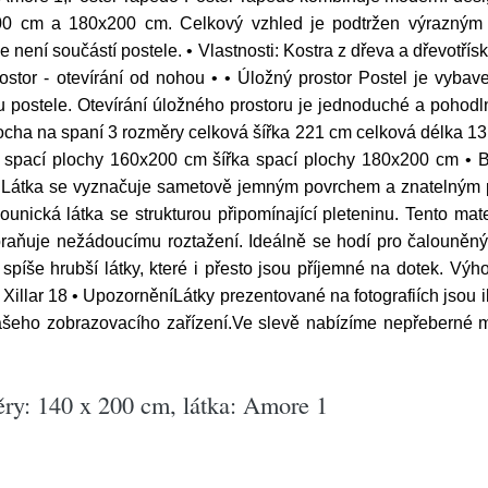
00 cm a 180x200 cm. Celkový vzhled je podtržen výrazným
ce není součástí postele. • Vlastnosti: Kostra z dřeva a dřev
stor - otevírání od nohou • • Úložný prostor Postel je vybav
u postele. Otevírání úložného prostoru je jednoduché a pohod
ocha na spaní 3 rozměry celková šířka 221 cm celková délka 1
ka spací plochy 160x200 cm šířka spací plochy 180x200 cm 
. Látka se vyznačuje sametově jemným povrchem a znatelným p
nická látka se strukturou připomínající pleteninu. Tento mat
raňuje nežádoucímu roztažení. Ideálně se hodí pro čalouněný 
spíše hrubší látky, které i přesto jsou příjemné na dotek. Vý
illar 18 • UpozorněníLátky prezentované na fotografiích jsou i
ašeho zobrazovacího zařízení.Ve slevě nabízíme nepřeberné mno
ry: 140 x 200 cm, látka: Amore 1