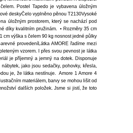
 čelem. Postel Tapedo je vybavena úložným
otřískové deskyČelo vyplněno pěnou T2130Vysoké
ena úložným prostorem, který se nachází pod
lné díky kvalitním pružinám. • Rozměry 35 cm
31 cm výška s čelem 90 kg nosnost jedné půlky
• Barevné provedeníLátka AMORE řadíme mezi
leteným vzorem. I přes svou pevnost je látka
eriál je příjemný a jemný na dotek. Disponuje
nábytek, jako jsou sedačky, pohovky, křesla,
hodou je, že látka nestínuje. Amore 1 Amore 4
lustračním materiálem, barvy se mohou lišit od
žství dalších položek. Jsme si jistí, že toto