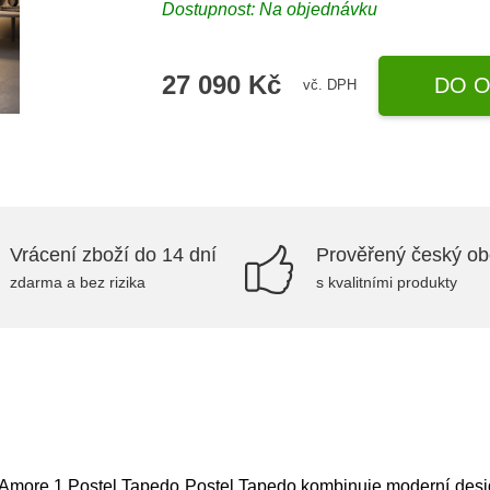
Dostupnost: Na objednávku
27 090 Kč
DO O
vč. DPH
Vrácení zboží do 14 dní
Prověřený český o
zdarma a bez rizika
s kvalitními produkty
 Amore 1,Postel Tapedo Postel Tapedo kombinuje moderní design