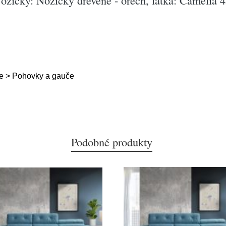
ožičky: Nožičky dřevěné - ořech, látka: Camelia 
e > Pohovky a gauče
Podobné produkty