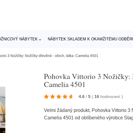
OŽNICOVÝ NÁBYTEK
NÁBYTEK SKLADEM K OKAMŽITÉMU ODBĚR
orio 3 Nožičky: Nožičky dřevěné - ořech, látka: Camelia 4501
Pohovka Vittorio 3 Nožičky: 
Camelia 4501
4.6
/
5
(
16
hodnocení
)
Velmi žádaný produkt, Pohovka Vittorio 3 
Camelia 4501 od oblíbeného výrobce
Sta