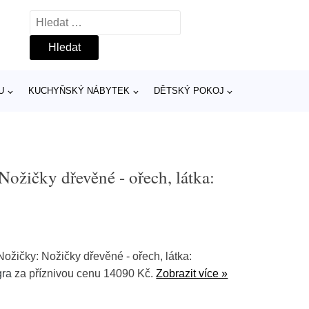
Vyhledávání
U
KUCHYŇSKÝ NÁBYTEK
DĚTSKÝ POKOJ
Nožičky dřevěné - ořech, látka:
Nožičky: Nožičky dřevěné - ořech, látka:
gra
za příznivou cenu 14090 Kč.
Zobrazit více »