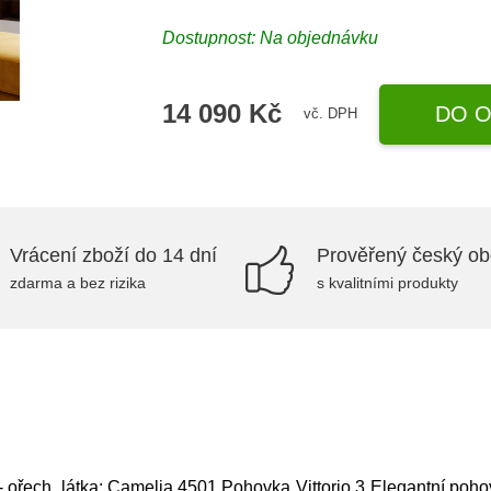
Dostupnost: Na objednávku
14 090 Kč
DO O
vč. DPH
Vrácení zboží do 14 dní
Prověřený český o
zdarma a bez rizika
s kvalitními produkty
 ořech, látka: Camelia 4501,Pohovka Vittorio 3 Elegantní pohov