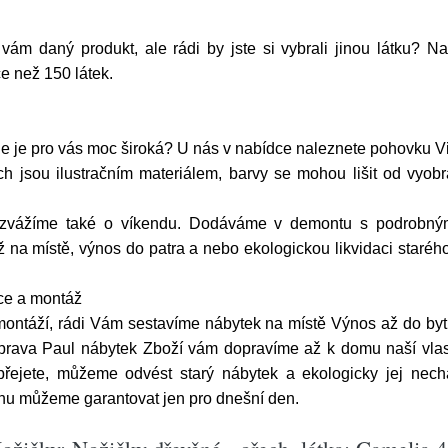
 vám daný produkt, ale rádi by jste si vybrali jinou látku
ce než 150 látek.
le je pro vás moc široká? U nás v nabídce naleznete pohovku Vit
ch jsou ilustračním materiálem, barvy se mohou lišit od vyobr
ozvážíme také o víkendu. Dodáváme v demontu s podrobný
na místě, výnos do patra a nebo ekologickou likvidaci starého
ace a montáž
 montáží, rádi Vám sestavíme nábytek na místě Výnos až do b
rava Paul nábytek Zboží vám dopravíme až k domu naší vlast
přejete, můžeme odvést starý nábytek a ekologicky jej nech
nu můžeme garantovat jen pro dnešní den.