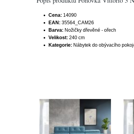
Popis produktu Pohovka Vittorio 3 N
Cena:
14090
EAN:
35564_CAM26
Barva:
Nožičky dřevěné - ořech
Velikost:
240 cm
Kategorie:
Nábytek do obývacího pokoj