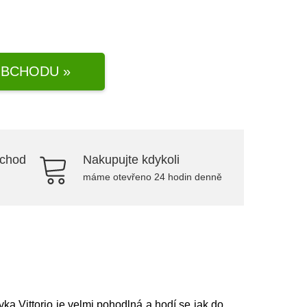
BCHODU »
bchod
Nakupujte kdykoli
máme otevřeno 24 hodin denně
ka Vittorio je velmi pohodlná a hodí se jak do