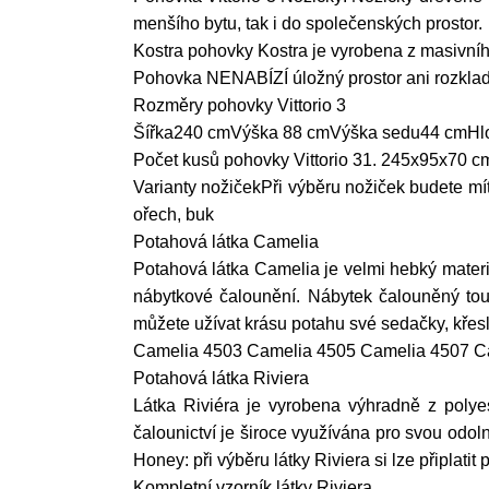
menšího bytu, tak i do společenských prostor.
Kostra pohovky Kostra je vyrobena z masivníh
Pohovka NENABÍZÍ úložný prostor ani rozklad 
Rozměry pohovky Vittorio 3
Šířka240 cmVýška 88 cmVýška sedu44 cmHl
Počet kusů pohovky Vittorio 31. 245x95x70 c
Varianty nožičekPři výběru nožiček budete mí
ořech, buk
Potahová látka Camelia
Potahová látka Camelia je velmi hebký materiá
nábytkové čalounění. Nábytek čalouněný tout
můžete užívat krásu potahu své sedačky, křesl
Camelia 4503 Camelia 4505 Camelia 4507 C
Potahová látka Riviera
Látka Riviéra je vyrobena výhradně z polyes
čalounictví je široce využívána pro svou odol
Honey: při výběru látky Riviera si lze připlati
Kompletní vzorník látky Riviera