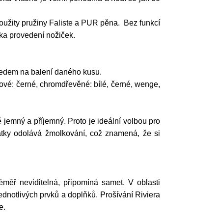
oužity pružiny Faliste a PUR pěna. Bez funkcí
ka provedení nožiček.
ledem na balení daného kusu.
ové: černé, chromdřevěné: bílé, černé, wenge,
 jemný a příjemný. Proto je ideální volbou pro
látky odolává žmolkování, což znamená, že si
éměř neviditelná, připomíná samet. V oblasti
ednotlivých prvků a doplňků. Prošívání Riviera
e.