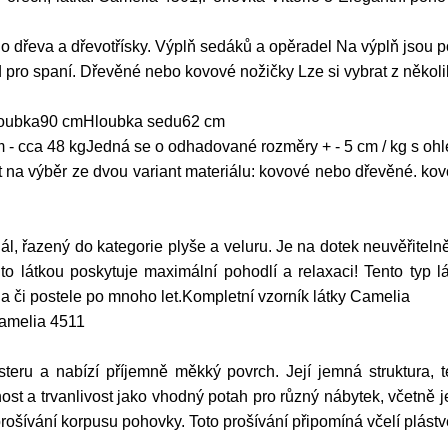
o dřeva a dřevotřísky. Výplň sedáků a opěradel Na výplň jsou p
pro spaní. Dřevěné nebo kovové nožičky Lze si vybrat z několi
oubka90 cmHloubka sedu62 cm
m - cca 48 kgJedná se o odhadované rozměry + - 5 cm / kg s oh
t na výběr ze dvou variant materiálu: kovové nebo dřevěné. kov
l, řazený do kategorie plyše a veluru. Je na dotek neuvěřitelně
o látkou poskytuje maximální pohodlí a relaxaci! Tento typ 
a či postele po mnoho let.Kompletní vzorník látky Camelia
amelia 4511
teru a nabízí příjemně měkký povrch. Její jemná struktura, t
nost a trvanlivost jako vhodný potah pro různý nábytek, včetně j
t prošívání korpusu pohovky. Toto prošívání připomíná včelí plástv