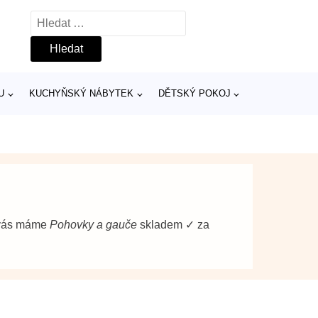
Vyhledávání
U
KUCHYŇSKÝ NÁBYTEK
DĚTSKÝ POKOJ
o vás máme
Pohovky a gauče
skladem ✓ za