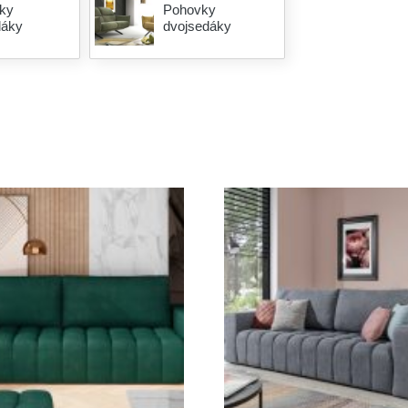
ky
Pohovky
dáky
dvojsedáky