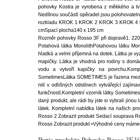
pohovky Kostra je vyrobena z měkkého a tv
Nedílnou součástí opěradel jsou polohovatelné
rozkladu KROK 1 KROK 2 KROK 3 KROK 4 R
cmSpací plocha140 x 195 cm
Rozměr pohovky Rosso 3F při dopravě1. 220x
Potahová látka MonolithPotahovou látku Mono
hladká a velmi příjemná na dotek. Látka je vyz
mapičky. Látka je vhodná pro rodiny s domác
vodu a vytvoří kapičky na povrchu.Komp
SometimesLátka SOMETIMES je řazena mezi žiny
nití v odlišných odstínech vytvářející zají
funkčností.Kompletní vzorník látky Sometim
daný produkt, ale rádi by jste si vybrali jin
látek. Kompletní nabídka látek na našich p
Rosso 2 Zobrazit produkt Sedací souprava R
Rosso Zobrazit produkt •Výhodné ceny máme p
Popis produktu Pohovka Rosso 3F l