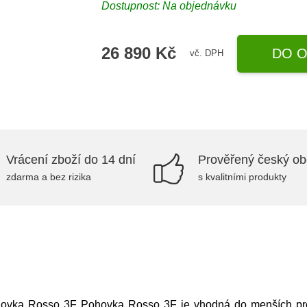
Dostupnost: Na objednávku
26 890 Kč
DO O
vč. DPH
Vrácení zboží do 14 dní
Prověřený český o
zdarma a bez rizika
s kvalitními produkty
vka Rosso 3F Pohovka Rosso 3F je vhodná do menších prosto