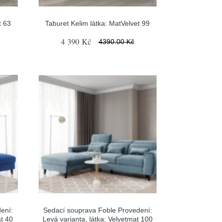
t 63
Taburet Kelim látka: MatVelvet 99
4 390 Kč
4390.00 Kč
ení:
Sedací souprava Foble Provedení:
at 40
Levá varianta, látka: Velvetmat 100