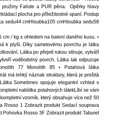
y pružiny Faliste a PUR pěna. Opěrky hlavy
kládací plocha pro příležitostné spaní. Postup
ka sedu44 cmHloubka105 cmHloubka sedu58
 cm / kg s ohledem na balení daného kusu. •
ná k plyši. Díky sametovému povrchu je látka
kování. Látka po přejetí rukou stínuje, vytváří
ytvoří voděodolný povrch. Látka tak odpuzuje
onolith 77 Monolith 85 • Potahová látka
l má lehký náznak struktury, která je prošitá
. Látka Sometimes spojuje elegantní vzhled s
mpletní nabídka potahových látekLíbí se vám
 kompletní vzorník, který obsahuje více než 50
va Rosso 1 Zobrazit produkt Sedací souprava
t Pohovka Rosso 3F Zobrazit produkt Taburet