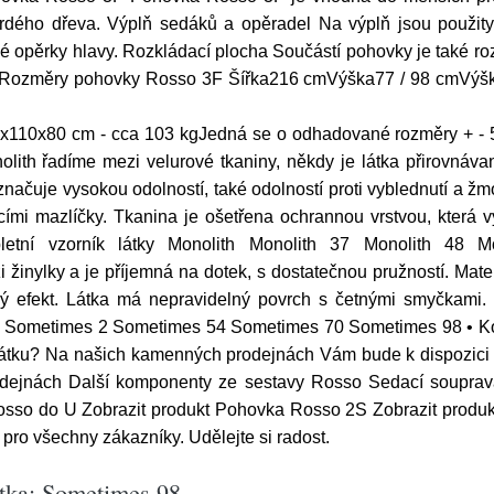
rdého dřeva. Výplň sedáků a opěradel Na výplň jsou použit
 opěrky hlavy. Rozkládací plocha Součástí pohovky je také roz
ozměry pohovky Rosso 3F Šířka216 cmVýška77 / 98 cmVýš
110x80 cm - cca 103 kgJedná se o odhadované rozměry + - 5
lith řadíme mezi velurové tkaniny, někdy je látka přirovnáva
načuje vysokou odolností, také odolností proti vyblednutí a žmol
ími mazlíčky. Tkanina je ošetřena ochrannou vrstvou, která v
letní vzorník látky Monolith Monolith 37 Monolith 48 M
lky a je příjemná na dotek, s dostatečnou pružností. Materiá
mavý efekt. Látka má nepravidelný povrch s četnými smyčkami
es Sometimes 2 Sometimes 54 Sometimes 70 Sometimes 98 • Ko
ou látku? Na našich kamenných prodejnách Vám bude k dispozici
rodejnách Další komponenty ze sestavy Rosso Sedací soupra
osso do U Zobrazit produkt Pohovka Rosso 2S Zobrazit produk
ro všechny zákazníky. Udělejte si radost.
átka: Sometimes 98