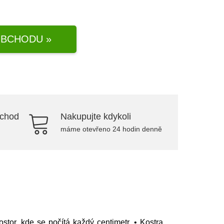
BCHODU »
bchod
Nakupujte kdykoli
máme otevřeno 24 hodin denně
r, kde se počítá každý centimetr. • Kostra