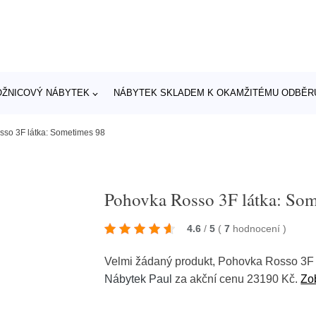
OŽNICOVÝ NÁBYTEK
NÁBYTEK SKLADEM K OKAMŽITÉMU ODBĚR
so 3F látka: Sometimes 98
Pohovka Rosso 3F látka: So
4.6
/
5
(
7
hodnocení
)
Velmi žádaný produkt, Pohovka Rosso 3F 
Nábytek Paul
za akční cenu 23190 Kč.
Zob