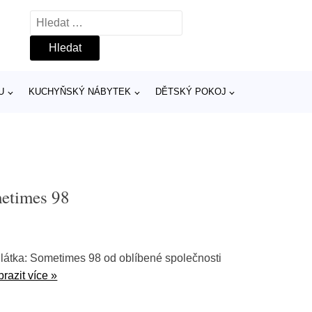
Vyhledávání
U
KUCHYŇSKÝ NÁBYTEK
DĚTSKÝ POKOJ
metimes 98
látka: Sometimes 98 od oblíbené společnosti
razit více »