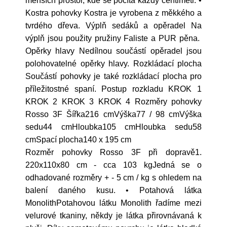
menších prostor, kde se počítá každý centimetr. •
Kostra pohovky Kostra je vyrobena z měkkého a
tvrdého dřeva. Výplň sedáků a opěradel Na
výplň jsou použity pružiny Faliste a PUR pěna.
Opěrky hlavy Nedílnou součástí opěradel jsou
polohovatelné opěrky hlavy. Rozkládací plocha
Součástí pohovky je také rozkládací plocha pro
příležitostné spaní. Postup rozkladu KROK 1
KROK 2 KROK 3 KROK 4 Rozměry pohovky
Rosso 3F Šířka216 cmVýška77 / 98 cmVýška
sedu44 cmHloubka105 cmHloubka sedu58
cmSpací plocha140 x 195 cm
Rozměr pohovky Rosso 3F při dopravě1.
220x110x80 cm - cca 103 kgJedná se o
odhadované rozměry + - 5 cm / kg s ohledem na
balení daného kusu. • Potahová látka
MonolithPotahovou látku Monolith řadíme mezi
velurové tkaniny, někdy je látka přirovnávaná k