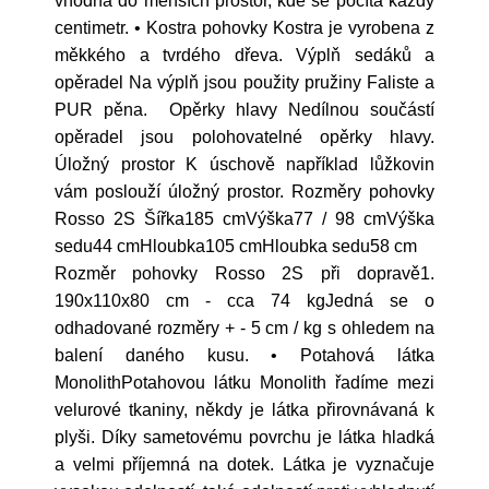
vhodná do menších prostor, kde se počítá každý
centimetr. • Kostra pohovky Kostra je vyrobena z
měkkého a tvrdého dřeva. Výplň sedáků a
opěradel Na výplň jsou použity pružiny Faliste a
PUR pěna. Opěrky hlavy Nedílnou součástí
opěradel jsou polohovatelné opěrky hlavy.
Úložný prostor K úschově například lůžkovin
vám poslouží úložný prostor. Rozměry pohovky
Rosso 2S Šířka185 cmVýška77 / 98 cmVýška
sedu44 cmHloubka105 cmHloubka sedu58 cm
Rozměr pohovky Rosso 2S při dopravě1.
190x110x80 cm - cca 74 kgJedná se o
odhadované rozměry + - 5 cm / kg s ohledem na
balení daného kusu. • Potahová látka
MonolithPotahovou látku Monolith řadíme mezi
velurové tkaniny, někdy je látka přirovnávaná k
plyši. Díky sametovému povrchu je látka hladká
a velmi příjemná na dotek. Látka je vyznačuje