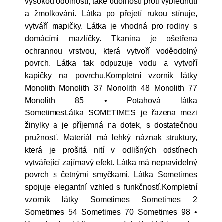
vysokou odolností, také odolností proti vyblednutí
a žmolkování. Látka po přejetí rukou stínuje,
vytváří mapičky. Látka je vhodná pro rodiny s
domácími mazlíčky. Tkanina je ošetřena
ochrannou vrstvou, která vytvoří voděodolný
povrch. Látka tak odpuzuje vodu a vytvoří
kapičky na povrchu.Kompletní vzorník látky
Monolith Monolith 37 Monolith 48 Monolith 77
Monolith 85 • Potahová látka
SometimesLátka SOMETIMES je řazena mezi
žinylky a je příjemná na dotek, s dostatečnou
pružností. Materiál má lehký náznak struktury,
která je prošitá nití v odlišných odstínech
vytvářející zajímavý efekt. Látka má nepravidelný
povrch s četnými smyčkami. Látka Sometimes
spojuje elegantní vzhled s funkčností.Kompletní
vzorník látky Sometimes Sometimes 2
Sometimes 54 Sometimes 70 Sometimes 98 •