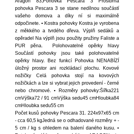
Aragon 83,Pohovka Pescara 3 Prostorná
pohovka Pescara 3 se stane nedílnou součástí
vašeho domova a díky ní si maximálně
odpočinete. • Kostra pohovky Kostra je vyrobena
z měkkého a tvrdého dřeva. Výplň sedáků a
opěradel Na výplň jsou použity pružiny Faliste a
PUR pěna. Polohovatelné opěrky hlavy
Součástí pohovky jsou také polohovatelné
opěrky hlavy. Bez funkcí Pohovka NENABÍZÍ
úložný prostor ani rozkládací plochu. Kovové
nožičky Celá pohovka stojí na kovových
nožičkách a lze si vybrat jejich provedení - černé
nebo chromové. • Rozměry pohovky:Šířka221
cmVýška72 / 91 cmVýška sedu45 cmHloubka84
cmHloubka sedu55 cm
Počet kusů pohovky Pescara 31. 224x97x65 cm
- cca 60,5 kgJedná se o odhadované rozměry + -
5 cm / kg s ohledem na balení daného kusu. •