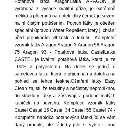
Potahová látka AragonLátka ARAGON je
vyrobena z vysoce kvalitní příze, je extrémně
měkká a příjemná na dotek, díky čemuž je sezení
na ní čistým potěšením. Povrch látky je ošetřen
speciální úpravou Water Repellent, který ji chrání
před pronikáním vlhkosti a tekutin. Kompletní
vzorník látky Aragon Aragon 3 Aragon 56 Aragon
75 Aragon 93 • Potahová látka CastelLátka
CASTEL je kvalitní potahová látka, která je ze
100% z polyesternu. Na dotek se jedná o
sametovou látku, která je příjemná na dotek a na
pohled se lehce leskne.Ošetření látky Easy
Clean zajistí, že tekutiny a nečistoty neproniknou
do struktury látky a zůstávají v podobě malých
kapiček na povrchu. Kompletní vzorník látky
Castel Castel 15 Castel 34 Castel 55 Castel 74 •
Kompletní nabídka potahových látekLíbí se vám
daný produkt, ale rádi by jste si vybrali jinou