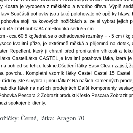
ky Kostra je vyrobena z měkkého a tvrdého dřeva. Výplň sedá
lavy Součástí pohovky jsou také polohovatelné opěrky hlavy.
 pohovka stojí na kovových nožičkách a lze si vybrat jejich
 sedu45 cmHloubka84 cmHloubka sedu55 cm
m - cca 60,5 kgJedná se o odhadované rozměry + - 5 cm / kg 
oce kvalitní příze, je extrémně měkká a příjemná na dotek, d
ter Repellent, který ji chrání před pronikáním vlhkosti a tek
átka CastelLátka CASTEL je kvalitní potahová látka, která je
 na pohled se lehce leskne.Ošetření látky Easy Clean zajistí, že
na povrchu. Kompletní vzorník látky Castel Castel 15 Castel
 rádi by jste si vybrali jinou látku? Na našich kamenných prod
í nabídka látek na našich prodejnách Další komponenty sesta
Pohovka Pescara 2 Zobrazit produkt Křeslo Pescara Zobrazit pr
mezi spokojené klienty.
ožičky: Černé, látka: Aragon 70