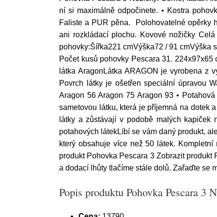
ní si maximálně odpočinete. • Kostra pohov
Faliste a PUR pěna. Polohovatelné opěrky h
ani rozkládací plochu. Kovové nožičky Celá
pohovky:Šířka221 cmVýška72 / 91 cmVýška
Počet kusů pohovky Pescara 31. 224x97x65 c
látka AragonLátka ARAGON je vyrobena z vys
Povrch látky je ošetřen speciální úpravou Wa
Aragon 56 Aragon 75 Aragon 93 • Potahová l
sametovou látku, která je příjemná na dotek a
látky a zůstávají v podobě malých kapiček 
potahových látekLíbí se vám daný produkt, ale
který obsahuje více než 50 látek. Kompletn
produkt Pohovka Pescara 3 Zobrazit produkt 
a dodací lhůty tlačíme stále dolů. Zařaďte se 
Popis produktu Pohovka Pescara 3 N
Cena:
13790