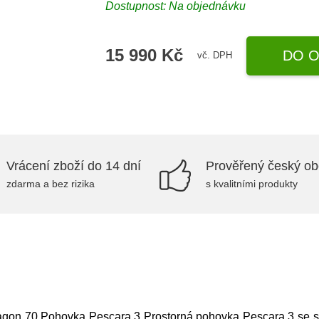
Dostupnost: Na objednávku
15 990 Kč
DO O
vč. DPH
Vrácení zboží do 14 dní
Prověřený český o
zdarma a bez rizika
s kvalitními produkty
ragon 70,Pohovka Pescara 3 Prostorná pohovka Pescara 3 se s