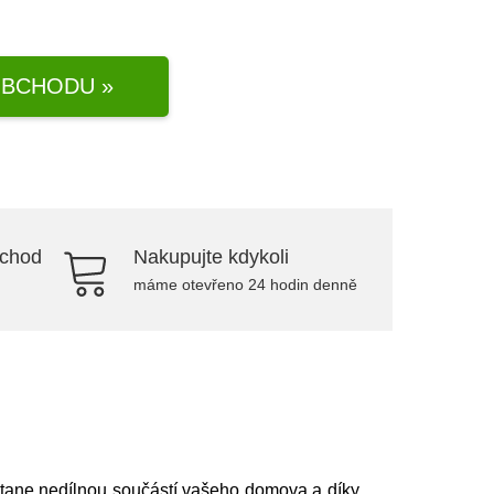
BCHODU »
bchod
Nakupujte kdykoli
máme otevřeno 24 hodin denně
tane nedílnou součástí vašeho domova a díky