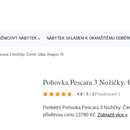
OŽNICOVÝ NÁBYTEK
NÁBYTEK SKLADEM K OKAMŽITÉMU ODBĚR
cara 3 Nožičky: Černé, látka: Aragon 70
Pohovka Pescara 3 Nožičky: Č
4.8
/
5
(
17
hodnocení
)
Perfektní Pohovka Pescara 3 Nožičky: Čer
přívětivou cenu 13790 Kč.
Zobrazit více »