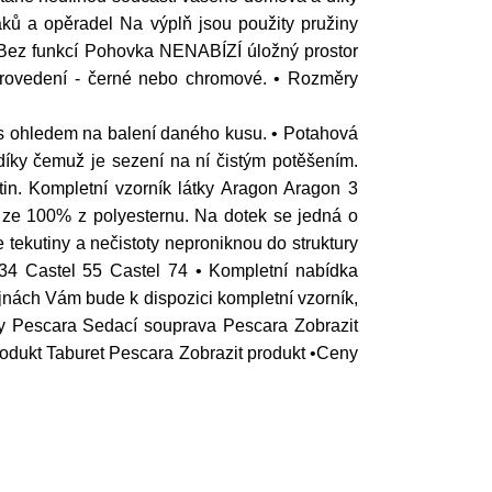
ků a opěradel Na výplň jsou použity pružiny
 Bez funkcí Pohovka NENABÍZÍ úložný prostor
 provedení - černé nebo chromové. • Rozměry
s ohledem na balení daného kusu. • Potahová
íky čemuž je sezení na ní čistým potěšením.
utin. Kompletní vzorník látky Aragon Aragon 3
 ze 100% z polyesternu. Na dotek se jedná o
 tekutiny a nečistoty neproniknou do struktury
 34 Castel 55 Castel 74 • Kompletní nabídka
ejnách Vám bude k dispozici kompletní vzorník,
vy Pescara Sedací souprava Pescara Zobrazit
odukt Taburet Pescara Zobrazit produkt •Ceny