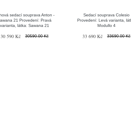
hová sedací souprava Anton -
Sedací souprava Colesio
awana 21 Provedení: Pravá
Provedení: Levá varianta, lát
varianta, látka: Sawana 21
Modullo 4
30 590 Kč
33 690 Kč
30590.00 Kč
33690.00 Kč