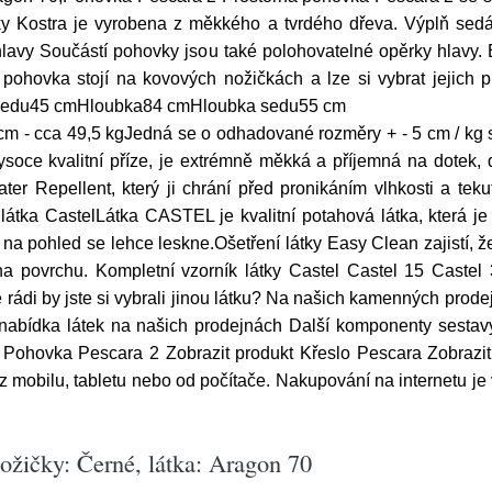
ky Kostra je vyrobena z měkkého a tvrdého dřeva. Výplň sedá
lavy Součástí pohovky jsou také polohovatelné opěrky hlavy.
 pohovka stojí na kovových nožičkách a lze si vybrat jejich
 sedu45 cmHloubka84 cmHloubka sedu55 cm
m - cca 49,5 kgJedná se o odhadované rozměry + - 5 cm / kg 
oce kvalitní příze, je extrémně měkká a příjemná na dotek, d
ter Repellent, který ji chrání před pronikáním vlhkosti a tek
átka CastelLátka CASTEL je kvalitní potahová látka, která je
 na pohled se lehce leskne.Ošetření látky Easy Clean zajistí, že
na povrchu. Kompletní vzorník látky Castel Castel 15 Castel
 rádi by jste si vybrali jinou látku? Na našich kamenných prod
í nabídka látek na našich prodejnách Další komponenty sesta
 Pohovka Pescara 2 Zobrazit produkt Křeslo Pescara Zobrazit 
 mobilu, tabletu nebo od počítače. Nakupování na internetu je
ožičky: Černé, látka: Aragon 70