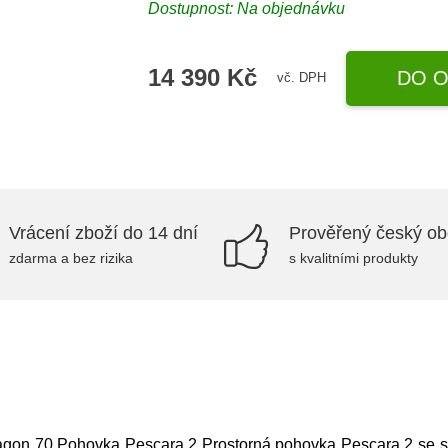
Dostupnost: Na objednávku
14 390 Kč
DO O
vč. DPH
Vrácení zboží do 14 dní
Prověřený český o
zdarma a bez rizika
s kvalitními produkty
ragon 70,Pohovka Pescara 2 Prostorná pohovka Pescara 2 se s