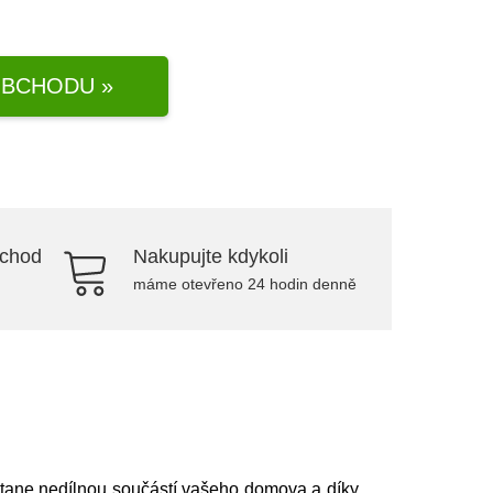
BCHODU »
bchod
Nakupujte kdykoli
máme otevřeno 24 hodin denně
tane nedílnou součástí vašeho domova a díky