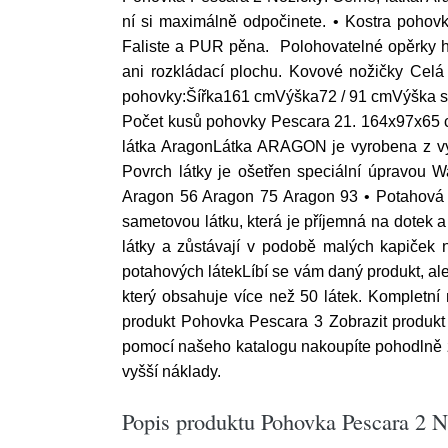
ní si maximálně odpočinete. • Kostra pohov
Faliste a PUR pěna. Polohovatelné opěrky h
ani rozkládací plochu. Kovové nožičky Celá
pohovky:Šířka161 cmVýška72 / 91 cmVýška
Počet kusů pohovky Pescara 21. 164x97x65 c
látka AragonLátka ARAGON je vyrobena z vys
Povrch látky je ošetřen speciální úpravou Wa
Aragon 56 Aragon 75 Aragon 93 • Potahová l
sametovou látku, která je příjemná na dotek a
látky a zůstávají v podobě malých kapiček 
potahových látekLíbí se vám daný produkt, ale
který obsahuje více než 50 látek. Kompletn
produkt Pohovka Pescara 3 Zobrazit produkt
pomocí našeho katalogu nakoupíte pohodlně z
vyšší náklady.
Popis produktu Pohovka Pescara 2 N