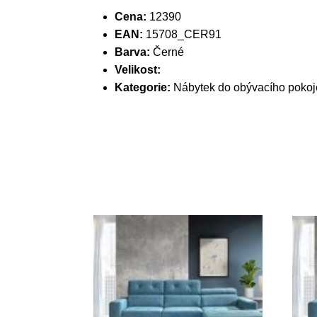
Cena:
12390
EAN:
15708_CER91
Barva:
Černé
Velikost:
Kategorie:
Nábytek do obývacího pokoj