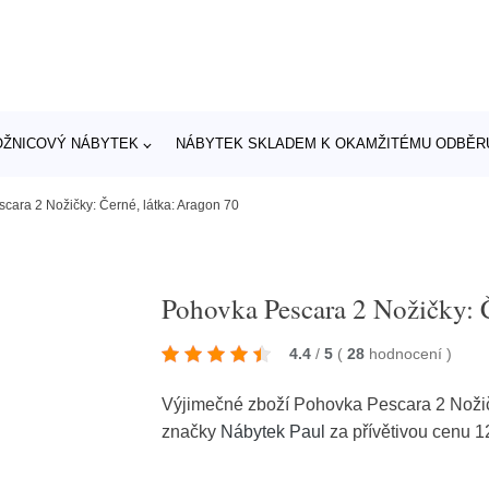
OŽNICOVÝ NÁBYTEK
NÁBYTEK SKLADEM K OKAMŽITÉMU ODBĚR
cara 2 Nožičky: Černé, látka: Aragon 70
Pohovka Pescara 2 Nožičky: Č
4.4
/
5
(
28
hodnocení
)
Výjimečné zboží Pohovka Pescara 2 Nožičk
značky
Nábytek Paul
za přívětivou cenu 