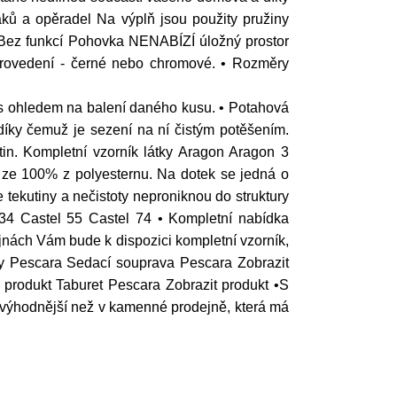
ků a opěradel Na výplň jsou použity pružiny
 Bez funkcí Pohovka NENABÍZÍ úložný prostor
 provedení - černé nebo chromové. • Rozměry
s ohledem na balení daného kusu. • Potahová
íky čemuž je sezení na ní čistým potěšením.
utin. Kompletní vzorník látky Aragon Aragon 3
 ze 100% z polyesternu. Na dotek se jedná o
 tekutiny a nečistoty neproniknou do struktury
 34 Castel 55 Castel 74 • Kompletní nabídka
ejnách Vám bude k dispozici kompletní vzorník,
vy Pescara Sedací souprava Pescara Zobrazit
produkt Taburet Pescara Zobrazit produkt •S
 výhodnější než v kamenné prodejně, která má