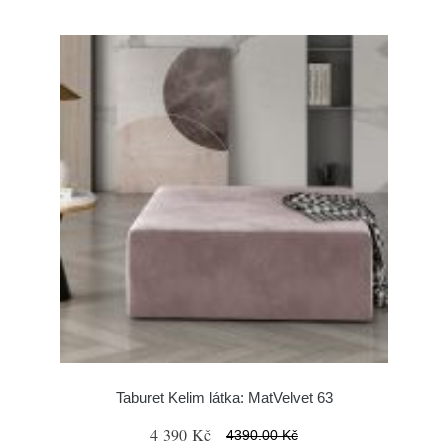
Taburet Kelim látka: MatVelvet 63
4 390 Kč
4390.00 Kč