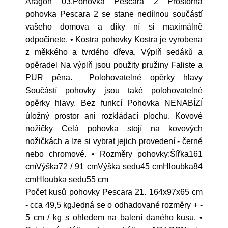
Aragon 03,Pohovka Pescara 2 Prostorná
pohovka Pescara 2 se stane nedílnou součástí
vašeho domova a díky ní si maximálně
odpočinete. • Kostra pohovky Kostra je vyrobena
z měkkého a tvrdého dřeva. Výplň sedáků a
opěradel Na výplň jsou použity pružiny Faliste a
PUR pěna. Polohovatelné opěrky hlavy
Součástí pohovky jsou také polohovatelné
opěrky hlavy. Bez funkcí Pohovka NENABÍZÍ
úložný prostor ani rozkládací plochu. Kovové
nožičky Celá pohovka stojí na kovových
nožičkách a lze si vybrat jejich provedení - černé
nebo chromové. • Rozměry pohovky:Šířka161
cmVýška72 / 91 cmVýška sedu45 cmHloubka84
cmHloubka sedu55 cm
Počet kusů pohovky Pescara 21. 164x97x65 cm
- cca 49,5 kgJedná se o odhadované rozměry + -
5 cm / kg s ohledem na balení daného kusu. •