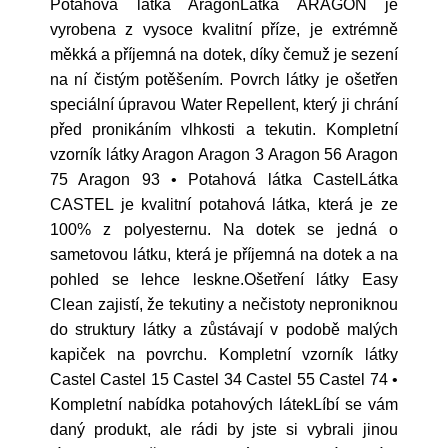
Potahová látka AragonLátka ARAGON je
vyrobena z vysoce kvalitní příze, je extrémně
měkká a příjemná na dotek, díky čemuž je sezení
na ní čistým potěšením. Povrch látky je ošetřen
speciální úpravou Water Repellent, který ji chrání
před pronikáním vlhkosti a tekutin. Kompletní
vzorník látky Aragon Aragon 3 Aragon 56 Aragon
75 Aragon 93 • Potahová látka CastelLátka
CASTEL je kvalitní potahová látka, která je ze
100% z polyesternu. Na dotek se jedná o
sametovou látku, která je příjemná na dotek a na
pohled se lehce leskne.Ošetření látky Easy
Clean zajistí, že tekutiny a nečistoty neproniknou
do struktury látky a zůstávají v podobě malých
kapiček na povrchu. Kompletní vzorník látky
Castel Castel 15 Castel 34 Castel 55 Castel 74 •
Kompletní nabídka potahových látekLíbí se vám
daný produkt, ale rádi by jste si vybrali jinou