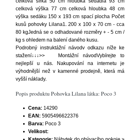
celková šířka 50 cm hloubka sedadla 93 cm
celková výška 77 cm celková hloubka 48 cm
výška sedáku 150 x 193 cm spací plocha Počet
kusů pohovky Lilana1. 200 x 100 x 70 cm - cca
80 kgJedná se o odhadované rozměry + - 5 cm /
kg s ohledem na balení daného kusu.
Podrobný instruktážní návodv odkazu níže ke
stažení↓↓↓>> Montážní návodVybírejte to
nejlepší u nás. Nakupování na internetu je
výhodnější než v kamenné prodejně, která má
vyšší náklady.
Popis produktu Pohovka Lilana látka: Poco 3
Cena:
14290
EAN:
5905496622376
Barva:
Poco 3
Velikost:
Kategorie:
Nábytek do obývacího pokoje >