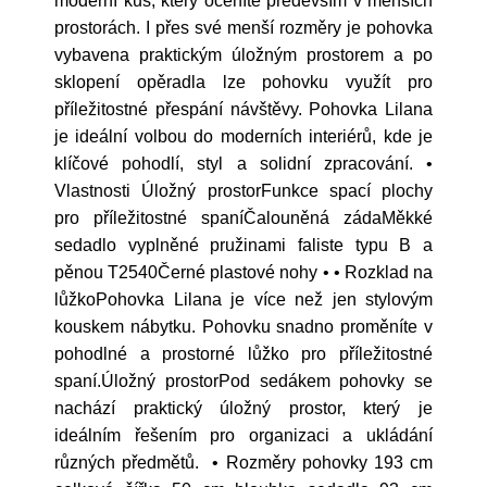
moderní kus, který oceníte především v menších
prostorách. I přes své menší rozměry je pohovka
vybavena praktickým úložným prostorem a po
sklopení opěradla lze pohovku využít pro
příležitostné přespání návštěvy. Pohovka Lilana
je ideální volbou do moderních interiérů, kde je
klíčové pohodlí, styl a solidní zpracování. •
Vlastnosti Úložný prostorFunkce spací plochy
pro příležitostné spaníČalouněná zádaMěkké
sedadlo vyplněné pružinami faliste typu B a
pěnou T2540Černé plastové nohy • • Rozklad na
lůžkoPohovka Lilana je více než jen stylovým
kouskem nábytku. Pohovku snadno proměníte v
pohodlné a prostorné lůžko pro příležitostné
spaní.Úložný prostorPod sedákem pohovky se
nachází praktický úložný prostor, který je
ideálním řešením pro organizaci a ukládání
různých předmětů. • Rozměry pohovky 193 cm