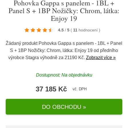
Pohovka Gappa s panelem - 1BL +
Panel S + 1BP Nožičky: Chrom, látka:
Enjoy 19
4.5
/
5
(
11
hodnocení
)
Žádaný produkt Pohovka Gappa s panelem - 1BL + Panel
S + 1BP Nožičky: Chrom, látka: Enjoy 19 od předního
výrobce
Stagra
výhodně za 21190 Kč.
Zobrazit více »
Dostupnost: Na objednávku
37 185 Kč
vč. DPH
DO OBCHODU »