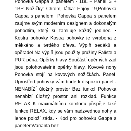
Pohovka Gappa s panelem - 1BL + Panel S +
1BP Nožičky: Chrom, látka: Enjoy 19,Pohovka
Gappa s panelem Pohovka Gappa s panelem
zaujme svým moderním designem a dokonalým
pohodlím, který si zamiluje každý jedinec. •
Kostra pohovky Kostra pohovky je vyrobena z
měkkého a tvrdého dřeva. Výplň sedáků a
opěradel Na výplň jsou použity pružiny Faliste a
PUR pěna. Opěrky hlavy Součástí opěrných zad
jsou polohovatelné opěrky hlavy. Kovové nohy
Pohovka stojí na kovových nožičkách. Panel
Uprostřed pohovky vám bude k dispozici panel -
NENABÍZÍ úložný prostor Bez funkcí Pohovka
nenabízí úložný prostor ani rozklad. Funkce
RELAX K maximálnímu komfortu přispěje také
funkce RELAX, kdy se vám nadzvednou nohy a
lehce položí záda. • Kód pro pohovku Gappa s
panelemVarianta bez