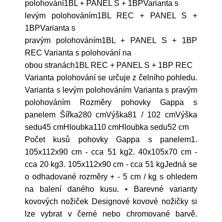
polohování1BL + PANEL S + 1BPVarianta s
levým polohováním1BL REC + PANEL S +
1BPVarianta s
pravým polohováním1BL + PANEL S + 1BP
REC Varianta s polohování na
obou stranách1BL REC + PANEL S + 1BP REC
Varianta polohování se určuje z čelního pohledu.
Varianta s levým polohováním Varianta s pravým
polohováním Rozměry pohovky Gappa s
panelem Šířka280 cmVýška81 / 102 cmVýška
sedu45 cmHloubka110 cmHloubka sedu52 cm
Počet kusů pohovky Gappa s panelem1.
105x112x90 cm - cca 51 kg2. 40x105x70 cm -
cca 20 kg3. 105x112x90 cm - cca 51 kgJedná se
o odhadované rozměry + - 5 cm / kg s ohledem
na balení daného kusu. • Barevné varianty
kovových nožiček Designové kovové nožičky si
lze vybrat v černé nebo chromované barvě.