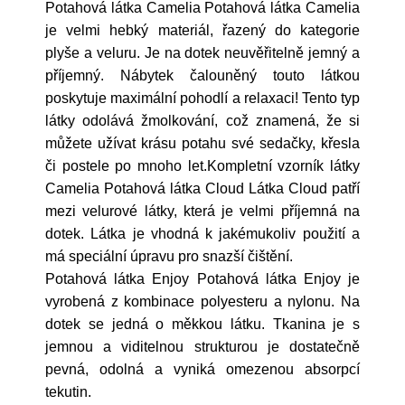
Potahová látka Camelia Potahová látka Camelia
je velmi hebký materiál, řazený do kategorie
plyše a veluru. Je na dotek neuvěřitelně jemný a
příjemný. Nábytek čalouněný touto látkou
poskytuje maximální pohodlí a relaxaci! Tento typ
látky odolává žmolkování, což znamená, že si
můžete užívat krásu potahu své sedačky, křesla
či postele po mnoho let.Kompletní vzorník látky
Camelia Potahová látka Cloud Látka Cloud patří
mezi velurové látky, která je velmi příjemná na
dotek. Látka je vhodná k jakémukoliv použití a
má speciální úpravu pro snazší čištění.
Potahová látka Enjoy Potahová látka Enjoy je
vyrobená z kombinace polyesteru a nylonu. Na
dotek se jedná o měkkou látku. Tkanina je s
jemnou a viditelnou strukturou je dostatečně
pevná, odolná a vyniká omezenou absorpcí
tekutin.