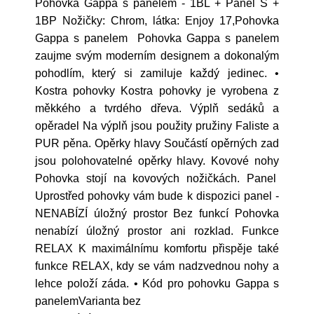
Pohovka Gappa s panelem - 1BL + Panel S +
1BP Nožičky: Chrom, látka: Enjoy 17,Pohovka
Gappa s panelem Pohovka Gappa s panelem
zaujme svým moderním designem a dokonalým
pohodlím, který si zamiluje každý jedinec. •
Kostra pohovky Kostra pohovky je vyrobena z
měkkého a tvrdého dřeva. Výplň sedáků a
opěradel Na výplň jsou použity pružiny Faliste a
PUR pěna. Opěrky hlavy Součástí opěrných zad
jsou polohovatelné opěrky hlavy. Kovové nohy
Pohovka stojí na kovových nožičkách. Panel
Uprostřed pohovky vám bude k dispozici panel -
NENABÍZÍ úložný prostor Bez funkcí Pohovka
nenabízí úložný prostor ani rozklad. Funkce
RELAX K maximálnímu komfortu přispěje také
funkce RELAX, kdy se vám nadzvednou nohy a
lehce položí záda. • Kód pro pohovku Gappa s
panelemVarianta bez