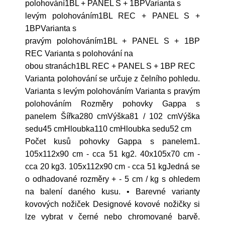
polohování1BL + PANEL S + 1BPVarianta s
levým polohováním1BL REC + PANEL S +
1BPVarianta s
pravým polohováním1BL + PANEL S + 1BP
REC Varianta s polohování na
obou stranách1BL REC + PANEL S + 1BP REC
Varianta polohování se určuje z čelního pohledu.
Varianta s levým polohováním Varianta s pravým
polohováním Rozměry pohovky Gappa s
panelem Šířka280 cmVýška81 / 102 cmVýška
sedu45 cmHloubka110 cmHloubka sedu52 cm
Počet kusů pohovky Gappa s panelem1.
105x112x90 cm - cca 51 kg2. 40x105x70 cm -
cca 20 kg3. 105x112x90 cm - cca 51 kgJedná se
o odhadované rozměry + - 5 cm / kg s ohledem
na balení daného kusu. • Barevné varianty
kovových nožiček Designové kovové nožičky si
lze vybrat v černé nebo chromované barvě.