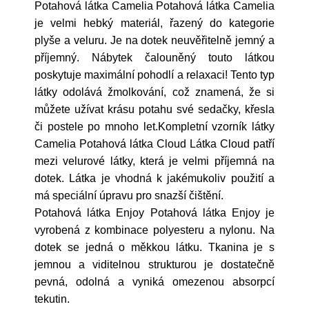
Potahová látka Camelia Potahová látka Camelia
je velmi hebký materiál, řazený do kategorie
plyše a veluru. Je na dotek neuvěřitelně jemný a
příjemný. Nábytek čalouněný touto látkou
poskytuje maximální pohodlí a relaxaci! Tento typ
látky odolává žmolkování, což znamená, že si
můžete užívat krásu potahu své sedačky, křesla
či postele po mnoho let.Kompletní vzorník látky
Camelia Potahová látka Cloud Látka Cloud patří
mezi velurové látky, která je velmi příjemná na
dotek. Látka je vhodná k jakémukoliv použití a
má speciální úpravu pro snazší čištění.
Potahová látka Enjoy Potahová látka Enjoy je
vyrobená z kombinace polyesteru a nylonu. Na
dotek se jedná o měkkou látku. Tkanina je s
jemnou a viditelnou strukturou je dostatečně
pevná, odolná a vyniká omezenou absorpcí
tekutin.