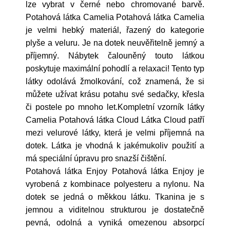
lze vybrat v černé nebo chromované barvě.
Potahová látka Camelia Potahová látka Camelia
je velmi hebký materiál, řazený do kategorie
plyše a veluru. Je na dotek neuvěřitelně jemný a
příjemný. Nábytek čalouněný touto látkou
poskytuje maximální pohodlí a relaxaci! Tento typ
látky odolává žmolkování, což znamená, že si
můžete užívat krásu potahu své sedačky, křesla
či postele po mnoho let.Kompletní vzorník látky
Camelia Potahová látka Cloud Látka Cloud patří
mezi velurové látky, která je velmi příjemná na
dotek. Látka je vhodná k jakémukoliv použití a
má speciální úpravu pro snazší čištění.
Potahová látka Enjoy Potahová látka Enjoy je
vyrobená z kombinace polyesteru a nylonu. Na
dotek se jedná o měkkou látku. Tkanina je s
jemnou a viditelnou strukturou je dostatečně
pevná, odolná a vyniká omezenou absorpcí