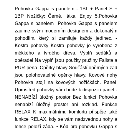
Pohovka Gappa s panelem - 1BL + Panel S +
1BP Nožičky: Černé, látka: Enjoy 5,Pohovka
Gappa s panelem Pohovka Gappa s panelem
zaujme svým moderním designem a dokonalým
pohodlím, který si zamiluje každý jedinec. •
Kostra pohovky Kostra pohovky je vyrobena z
měkkého a tvrdého dřeva. Výplň sedáků a
opěradel Na výplň jsou použity pružiny Faliste a
PUR pěna. Opěrky hlavy Součástí opěrných zad
jsou polohovatelné opěrky hlavy. Kovové nohy
Pohovka stojí na kovových nožičkách. Panel
Uprostřed pohovky vám bude k dispozici panel -
NENABÍZÍ úložný prostor Bez funkcí Pohovka
nenabízí úložný prostor ani rozklad. Funkce
RELAX K maximálnímu komfortu přispěje také
funkce RELAX, kdy se vám nadzvednou nohy a
lehce položí záda. • Kód pro pohovku Gappa s