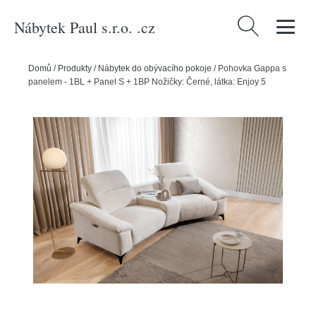
Nábytek Paul s.r.o. .cz
Vyhledávání
Domů
/
Produkty
/
Nábytek do obývacího pokoje
/
Pohovka Gappa s
panelem - 1BL + Panel S + 1BP Nožičky: Černé, látka: Enjoy 5