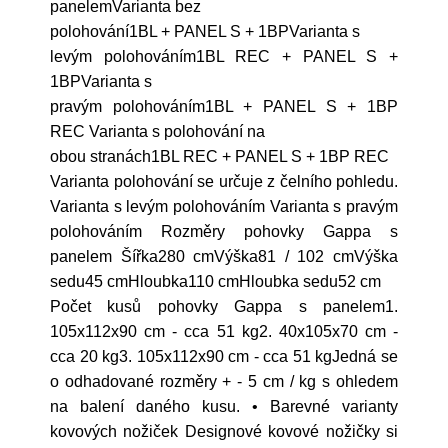
panelemVarianta bez
polohování1BL + PANEL S + 1BPVarianta s
levým polohováním1BL REC + PANEL S +
1BPVarianta s
pravým polohováním1BL + PANEL S + 1BP
REC Varianta s polohování na
obou stranách1BL REC + PANEL S + 1BP REC
Varianta polohování se určuje z čelního pohledu.
Varianta s levým polohováním Varianta s pravým
polohováním Rozměry pohovky Gappa s
panelem Šířka280 cmVýška81 / 102 cmVýška
sedu45 cmHloubka110 cmHloubka sedu52 cm
Počet kusů pohovky Gappa s panelem1.
105x112x90 cm - cca 51 kg2. 40x105x70 cm -
cca 20 kg3. 105x112x90 cm - cca 51 kgJedná se
o odhadované rozměry + - 5 cm / kg s ohledem
na balení daného kusu. • Barevné varianty
kovových nožiček Designové kovové nožičky si