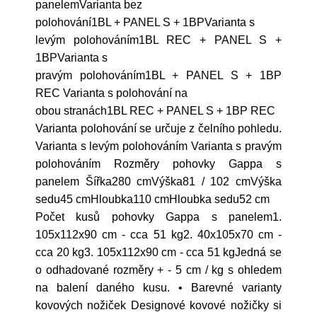
panelemVarianta bez
polohování1BL + PANEL S + 1BPVarianta s
levým polohováním1BL REC + PANEL S +
1BPVarianta s
pravým polohováním1BL + PANEL S + 1BP
REC Varianta s polohování na
obou stranách1BL REC + PANEL S + 1BP REC
Varianta polohování se určuje z čelního pohledu.
Varianta s levým polohováním Varianta s pravým
polohováním Rozměry pohovky Gappa s
panelem Šířka280 cmVýška81 / 102 cmVýška
sedu45 cmHloubka110 cmHloubka sedu52 cm
Počet kusů pohovky Gappa s panelem1.
105x112x90 cm - cca 51 kg2. 40x105x70 cm -
cca 20 kg3. 105x112x90 cm - cca 51 kgJedná se
o odhadované rozměry + - 5 cm / kg s ohledem
na balení daného kusu. • Barevné varianty
kovových nožiček Designové kovové nožičky si