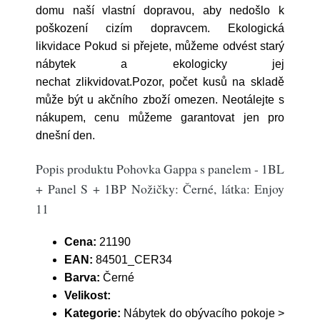
domu naší vlastní dopravou, aby nedošlo k
poškození cizím dopravcem. Ekologická
likvidace Pokud si přejete, můžeme odvést starý
nábytek a ekologicky jej
nechat zlikvidovat.Pozor, počet kusů na skladě
může být u akčního zboží omezen. Neotálejte s
nákupem, cenu můžeme garantovat jen pro
dnešní den.
Popis produktu Pohovka Gappa s panelem - 1BL
+ Panel S + 1BP Nožičky: Černé, látka: Enjoy
11
Cena:
21190
EAN:
84501_CER34
Barva:
Černé
Velikost:
Kategorie:
Nábytek do obývacího pokoje >