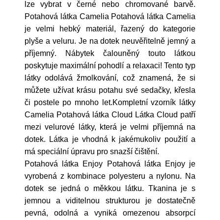
lze vybrat v černé nebo chromované barvě.
Potahová látka Camelia Potahová látka Camelia
je velmi hebký materiál, řazený do kategorie
plyše a veluru. Je na dotek neuvěřitelně jemný a
příjemný. Nábytek čalouněný touto látkou
poskytuje maximální pohodlí a relaxaci! Tento typ
látky odolává žmolkování, což znamená, že si
můžete užívat krásu potahu své sedačky, křesla
či postele po mnoho let.Kompletní vzorník látky
Camelia Potahová látka Cloud Látka Cloud patří
mezi velurové látky, která je velmi příjemná na
dotek. Látka je vhodná k jakémukoliv použití a
má speciální úpravu pro snazší čištění.
Potahová látka Enjoy Potahová látka Enjoy je
vyrobená z kombinace polyesteru a nylonu. Na
dotek se jedná o měkkou látku. Tkanina je s
jemnou a viditelnou strukturou je dostatečně
pevná, odolná a vyniká omezenou absorpcí