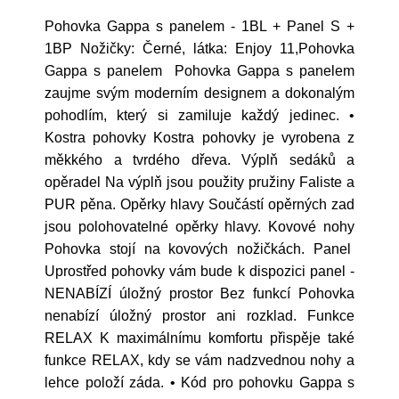
Pohovka Gappa s panelem - 1BL + Panel S +
1BP Nožičky: Černé, látka: Enjoy 11,Pohovka
Gappa s panelem Pohovka Gappa s panelem
zaujme svým moderním designem a dokonalým
pohodlím, který si zamiluje každý jedinec. •
Kostra pohovky Kostra pohovky je vyrobena z
měkkého a tvrdého dřeva. Výplň sedáků a
opěradel Na výplň jsou použity pružiny Faliste a
PUR pěna. Opěrky hlavy Součástí opěrných zad
jsou polohovatelné opěrky hlavy. Kovové nohy
Pohovka stojí na kovových nožičkách. Panel
Uprostřed pohovky vám bude k dispozici panel -
NENABÍZÍ úložný prostor Bez funkcí Pohovka
nenabízí úložný prostor ani rozklad. Funkce
RELAX K maximálnímu komfortu přispěje také
funkce RELAX, kdy se vám nadzvednou nohy a
lehce položí záda. • Kód pro pohovku Gappa s