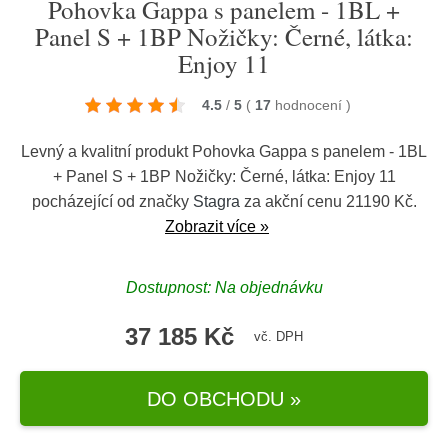
Pohovka Gappa s panelem - 1BL +
Panel S + 1BP Nožičky: Černé, látka:
Enjoy 11
4.5
/
5
(
17
hodnocení
)
Levný a kvalitní produkt Pohovka Gappa s panelem - 1BL
+ Panel S + 1BP Nožičky: Černé, látka: Enjoy 11
pocházející od značky
Stagra
za akční cenu 21190 Kč.
Zobrazit více »
Dostupnost: Na objednávku
37 185 Kč
vč. DPH
DO OBCHODU »