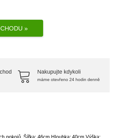
CHODU »
bchod
Nakupujte kdykoli
máme otevřeno 24 hodin denně
ích pokojů. Šířka: 46cm Hloubka: 40cm Výška: