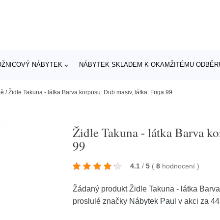
OŽNICOVÝ NÁBYTEK
NÁBYTEK SKLADEM K OKAMŽITÉMU ODBĚR
ně
/
Židle Takuna - látka Barva korpusu: Dub masiv, látka: Friga 99
Židle Takuna - látka Barva ko
99
4.1
/
5
(
8
hodnocení
)
Žádaný produkt Židle Takuna - látka Barva
proslulé značky
Nábytek Paul
v akci za 4