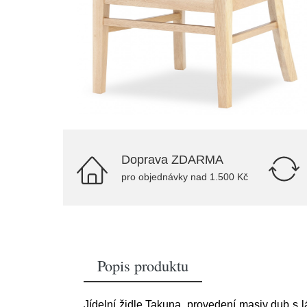
Doprava ZDARMA
pro objednávky nad 1.500 Kč
Popis produktu
Jídelní židle Takuna, provedení masiv dub s