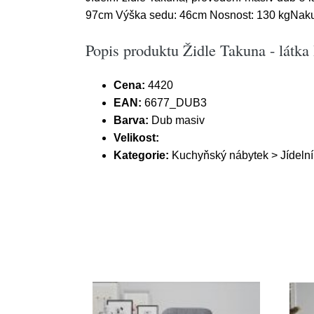
97cm Výška sedu: 46cm Nosnost: 130 kgNakupujt
Popis produktu Židle Takuna - látka
Cena:
4420
EAN:
6677_DUB3
Barva:
Dub masiv
Velikost:
Kategorie:
Kuchyňský nábytek > Jídelní