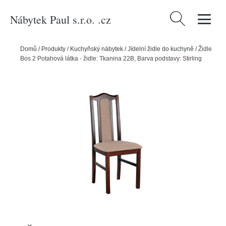
Nábytek Paul s.r.o. .cz
Vyhledávání
Domů
/
Produkty
/
Kuchyňský nábytek
/
Jídelní židle do kuchyně
/
Židle
Bos 2 Potahová látka - židle: Tkanina 22B, Barva podstavy: Stirling