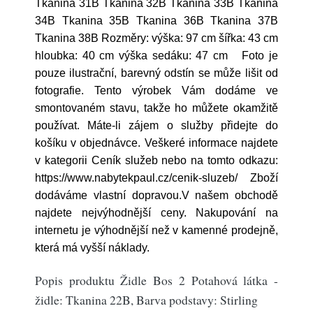
Tkanina 31B Tkanina 32B Tkanina 33B Tkanina
34B Tkanina 35B Tkanina 36B Tkanina 37B
Tkanina 38B Rozměry: výška: 97 cm šířka: 43 cm
hloubka: 40 cm výška sedáku: 47 cm Foto je
pouze ilustrační, barevný odstín se může lišit od
fotografie. Tento výrobek Vám dodáme ve
smontovaném stavu, takže ho můžete okamžitě
používat. Máte-li zájem o služby přidejte do
košíku v objednávce. Veškeré informace najdete
v kategorii Ceník služeb nebo na tomto odkazu:
https://www.nabytekpaul.cz/cenik-sluzeb/ Zboží
dodáváme vlastní dopravou.V našem obchodě
najdete nejvýhodnější ceny. Nakupování na
internetu je výhodnější než v kamenné prodejně,
která má vyšší náklady.
Popis produktu Židle Bos 2 Potahová látka -
židle: Tkanina 22B, Barva podstavy: Stirling