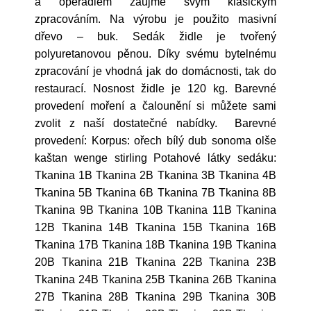
a opěradlem zaujme svým klasickým
zpracováním. Na výrobu je použito masivní
dřevo – buk. Sedák židle je tvořený
polyuretanovou pěnou. Díky svému bytelnému
zpracování je vhodná jak do domácnosti, tak do
restaurací. Nosnost židle je 120 kg. Barevné
provedení moření a čalounění si můžete sami
zvolit z naší dostatečné nabídky. Barevné
provedení: Korpus: ořech bílý dub sonoma olše
kaštan wenge stirling Potahové látky sedáku:
Tkanina 1B Tkanina 2B Tkanina 3B Tkanina 4B
Tkanina 5B Tkanina 6B Tkanina 7B Tkanina 8B
Tkanina 9B Tkanina 10B Tkanina 11B Tkanina
12B Tkanina 14B Tkanina 15B Tkanina 16B
Tkanina 17B Tkanina 18B Tkanina 19B Tkanina
20B Tkanina 21B Tkanina 22B Tkanina 23B
Tkanina 24B Tkanina 25B Tkanina 26B Tkanina
27B Tkanina 28B Tkanina 29B Tkanina 30B