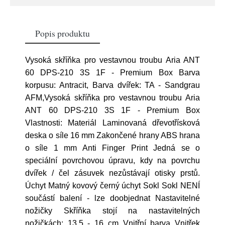
Popis produktu
Vysoká skříňka pro vestavnou troubu Aria ANT
60 DPS-210 3S 1F - Premium Box Barva
korpusu: Antracit, Barva dvířek: TA - Sandgrau
AFM,Vysoká skříňka pro vestavnou troubu Aria
ANT 60 DPS-210 3S 1F - Premium Box
Vlastnosti: Materiál Laminovaná dřevotřísková
deska o síle 16 mm Zakončené hrany ABS hrana
o síle 1 mm Anti Finger Print Jedná se o
speciální povrchovou úpravu, kdy na povrchu
dvířek / čel zásuvek nezůstávají otisky prstů.
Úchyt Matný kovový černý úchyt Sokl Sokl NENÍ
součástí balení - lze doobjednat Nastavitelné
nožičky Skříňka stojí na nastavitelných
nožičkách: 13,5 - 16 cm Vnitřní barva Vnitřek