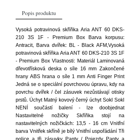
Popis produktu
Vysoká potravinová skříňka Aria ANT 60 DKS-
210 3S 1F - Premium Box Barva korpusu:
Antracit, Barva dvířek: BL - Black AFM,Vysoká
potravinová skříňka Aria ANT 60 DKS-210 3S 1F
- Premium Box Vlastnosti: Materiál Laminovaná
dřevotřísková deska o síle 16 mm Zakončené
hrany ABS hrana o síle 1 mm Anti Finger Print
Jedná se o speciální povrchovou úpravu, kdy na
povrchu dvířek / čel zásuvek nezůstávají otisky
prstů. Úchyt Matný kovový černý úchyt Sokl Sokl
NENÍ součástí balení - lze doobjednat
Nastavitelné nožičky Skříňka stojí na
nastavitelných nožičkách: 13,5 - 16 cm Vnitřní
barva Vnitřek skříně je bílý Vnitřní uspořádání Tři
police a tři zásuvky Panty / Pojezdy Panty a