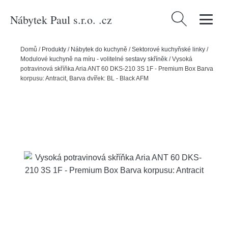
Nábytek Paul s.r.o. .cz
Vyhledávání
Domů
/
Produkty
/
Nábytek do kuchyně
/
Sektorové kuchyňské linky
/
Modulové kuchyně na míru - volitelné sestavy skříněk
/
Vysoká
potravinová skříňka Aria ANT 60 DKS-210 3S 1F - Premium Box Barva
korpusu: Antracit, Barva dvířek: BL - Black AFM