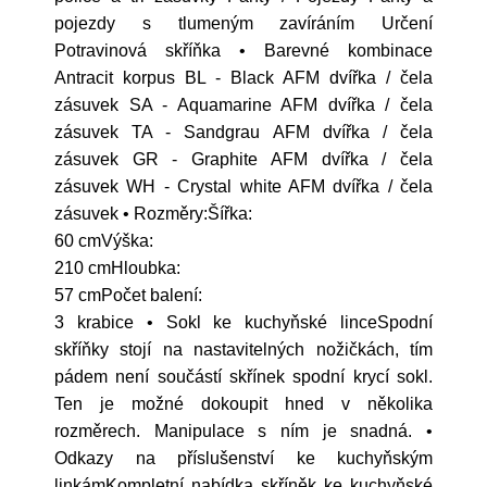
pojezdy s tlumeným zavíráním Určení
Potravinová skříňka • Barevné kombinace
Antracit korpus BL - Black AFM dvířka / čela
zásuvek SA - Aquamarine AFM dvířka / čela
zásuvek TA - Sandgrau AFM dvířka / čela
zásuvek GR - Graphite AFM dvířka / čela
zásuvek WH - Crystal white AFM dvířka / čela
zásuvek • Rozměry:Šířka:
60 cmVýška:
210 cmHloubka:
57 cmPočet balení:
3 krabice • Sokl ke kuchyňské linceSpodní
skříňky stojí na nastavitelných nožičkách, tím
pádem není součástí skřínek spodní krycí sokl.
Ten je možné dokoupit hned v několika
rozměrech. Manipulace s ním je snadná. •
Odkazy na příslušenství ke kuchyňským
linkámKompletní nabídka skříněk ke kuchyňské