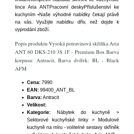
lince Aria ANTPracovní deskyPříslušenství ke
kuchyním •Naše výhodné nabídky čekají právě
na vás. Využijte nabídku dřív, než dojde k
vyprodání zboží.
Popis produktu Vysoká potravinová skříňka Aria
ANT 60 DKS-210 3S 1F - Premium Box Barva
korpusu: Antracit, Barva dvířek: BL - Black
AFM
Cena:
7990
EAN:
99400_ANT_BL
Barva:
Antracit
Velikost:
Kategorie:
Nábytek do kuchyně >
Sektorové kuchyňské linky > Modulové
kuchyně na míru - volitelné sestavy skříněk