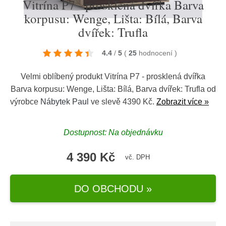
Vitrína P7 - prosklená dvířka Barva
korpusu: Wenge, Lišta: Bílá, Barva
dvířek: Trufla
4.4
/
5
(
25
hodnocení
)
Velmi oblíbený produkt Vitrína P7 - prosklená dvířka
Barva korpusu: Wenge, Lišta: Bílá, Barva dvířek: Trufla od
výrobce
Nábytek Paul
ve slevě 4390 Kč.
Zobrazit více »
Dostupnost: Na objednávku
4 390 Kč
vč. DPH
DO OBCHODU »