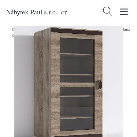
Nábytek Paul s.r.o. .cz
Vyhledávání
Domů
/
Produkty
/
Nábytek do obývacího pokoje
/
Vitrína P7 - prosklená
dvířka Barva korpusu: Wenge, Lišta: Bílá, Barva dvířek: Trufla