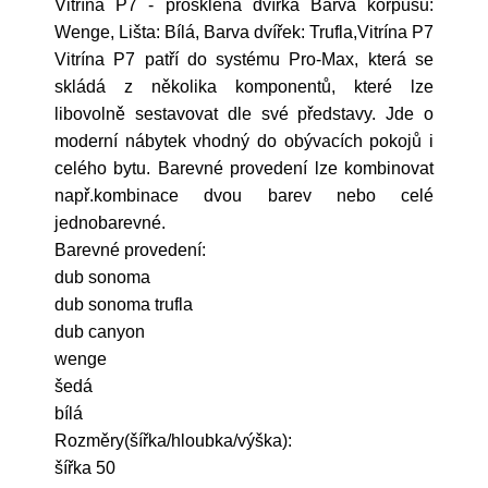
Vitrína P7 - prosklená dvířka Barva korpusu:
Wenge, Lišta: Bílá, Barva dvířek: Trufla,Vitrína P7
Vitrína P7 patří do systému Pro-Max, která se
skládá z několika komponentů, které lze
libovolně sestavovat dle své představy. Jde o
moderní nábytek vhodný do obývacích pokojů i
celého bytu. Barevné provedení lze kombinovat
např.kombinace dvou barev nebo celé
jednobarevné.
Barevné provedení:
dub sonoma
dub sonoma trufla
dub canyon
wenge
šedá
bílá
Rozměry(šířka/hloubka/výška):
šířka 50