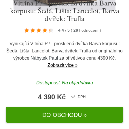
Vitrína P7 - prosklená dvířka Barva
korpusu: Šedá, Lišta: Lancelot, Barva
dvířek: Trufla
4.4
/
5
(
26
hodnocení
)
Vynikající Vitrína P7 - prosklená dvířka Barva korpusu:
Šedá, Lišta: Lancelot, Barva dvířek: Trufla od originálního
výrobce
Nábytek Paul
za přívětivou cenu 4390 Kč.
Zobrazit více »
Dostupnost: Na objednávku
4 390 Kč
vč. DPH
DO OBCHODU »