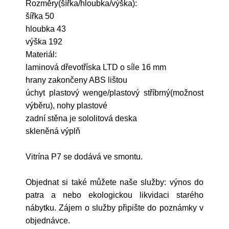
Rozměry(šířka/hloubka/výška):
šířka 50
hloubka 43
výška 192
Materiál:
laminová dřevotříska LTD o síle 16 mm
hrany zakončeny ABS lištou
úchyt plastový wenge/plastový stříbrný(možnost
výběru), nohy plastové
zadní stěna je sololitová deska
skleněná výplň
Vitrína P7 se dodává ve smontu.
Objednat si také můžete naše služby: výnos do
patra a nebo ekologickou likvidaci starého
nábytku. Zájem o služby připište do poznámky v
objednávce.