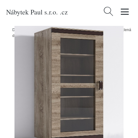
Nábytek Paul s.r.o. .cz
Vyhledávání
Domů
/
Produkty
/
Nábytek do obývacího pokoje
/
Vitrína P7 - prosklená
dvířka Barva korpusu: Šedá, Lišta: Lancelot, Barva dvířek: Trufla