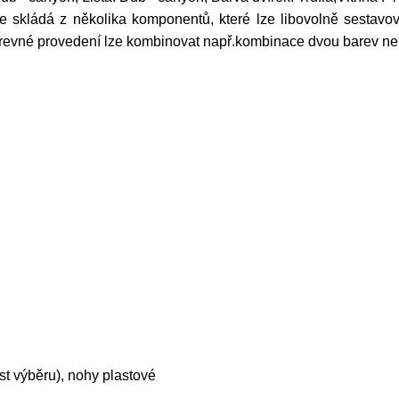
se skládá z několika komponentů, které lze libovolně sestavo
arevné provedení lze kombinovat např.kombinace dvou barev ne
st výběru), nohy plastové