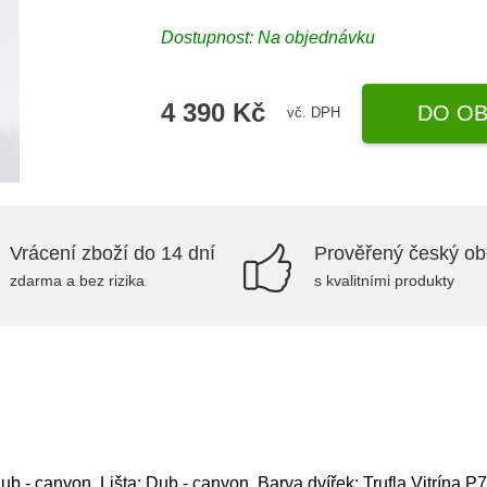
Dostupnost: Na objednávku
4 390 Kč
DO OB
vč. DPH
Vrácení zboží do 14 dní
Prověřený český o
zdarma a bez rizika
s kvalitními produkty
ub - canyon, Lišta: Dub - canyon, Barva dvířek: Trufla,Vitrína P7