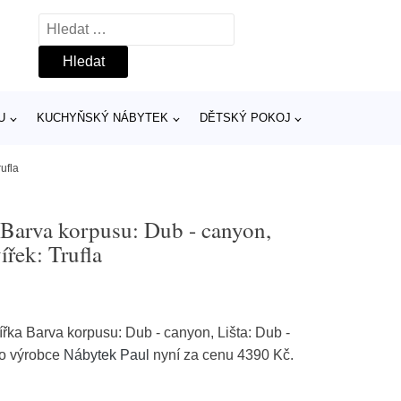
Vyhledávání
U
KUCHYŇSKÝ NÁBYTEK
DĚTSKÝ POKOJ
ufla
a Barva korpusu: Dub - canyon,
ířek: Trufla
ířka Barva korpusu: Dub - canyon, Lišta: Dub -
ího výrobce
Nábytek Paul
nyní za cenu 4390 Kč.