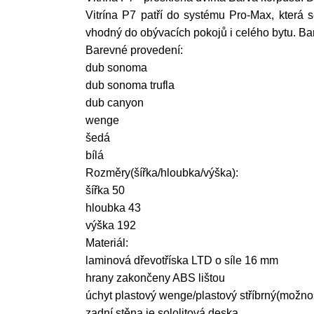
Vitrína P7 patří do systému Pro-Max, která 
vhodný do obývacích pokojů i celého bytu. B
Barevné provedení:
dub sonoma
dub sonoma trufla
dub canyon
wenge
šedá
bílá
Rozměry(šířka/hloubka/výška):
šířka 50
hloubka 43
výška 192
Materiál:
laminová dřevotříska LTD o síle 16 mm
hrany zakončeny ABS lištou
úchyt plastový wenge/plastový stříbrný(možno
zadní stěna je sololitová deska