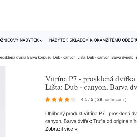
OŽNICOVÝ NÁBYTEK
NÁBYTEK SKLADEM K OKAMŽITÉMU ODBĚR
 prosklená dvířka Barva korpusu: Dub - canyon, Lišta: Dub - canyon, Barva dvířek: Tr
Vitrína P7 - prosklená dvířk
Lišta: Dub - canyon, Barva dv
4.1
/
5
(
29
hodnocení
)
Oblíbený produkt Vitrína P7 - prosklená dv
canyon, Barva dvířek: Trufla od origináln
Zobrazit více »