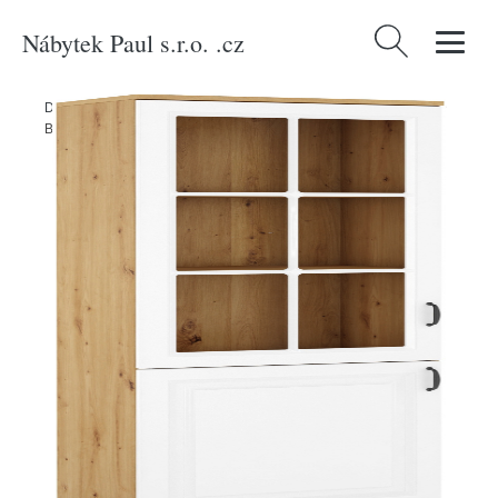
Nábytek Paul s.r.o. .cz
Vyhledávání
Domů
/
Produkty
/
Nábytek do obývacího pokoje
/
Vitrína Flawia 2D
Barva korpusu: Dub artisan + Bílá