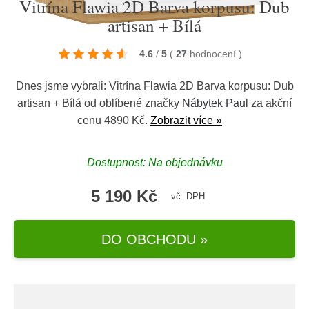
Vitrína Flawia 2D Barva korpusu: Dub
artisan + Bílá
4.6
/
5
(
27
hodnocení
)
Dnes jsme vybrali: Vitrína Flawia 2D Barva korpusu: Dub
artisan + Bílá od oblíbené značky
Nábytek Paul
za akční
cenu 4890 Kč.
Zobrazit více »
Dostupnost: Na objednávku
5 190 Kč
vč. DPH
DO OBCHODU »