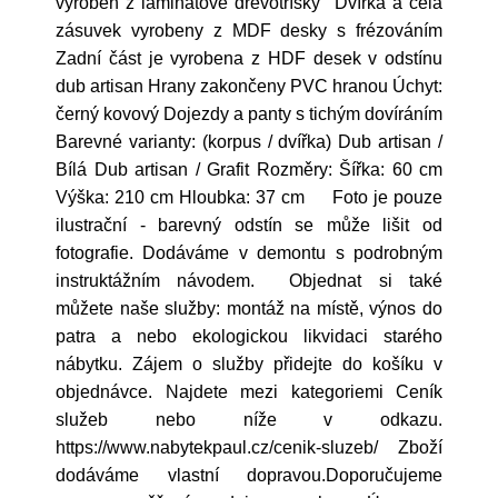
vyroben z laminátové dřevotřísky Dvířka a čela
zásuvek vyrobeny z MDF desky s frézováním
Zadní část je vyrobena z HDF desek v odstínu
dub artisan Hrany zakončeny PVC hranou Úchyt:
černý kovový Dojezdy a panty s tichým dovíráním
Barevné varianty: (korpus / dvířka) Dub artisan /
Bílá Dub artisan / Grafit Rozměry: Šířka: 60 cm
Výška: 210 cm Hloubka: 37 cm Foto je pouze
ilustrační - barevný odstín se může lišit od
fotografie. Dodáváme v demontu s podrobným
instruktážním návodem. Objednat si také
můžete naše služby: montáž na místě, výnos do
patra a nebo ekologickou likvidaci starého
nábytku. Zájem o služby přidejte do košíku v
objednávce. Najdete mezi kategoriemi Ceník
služeb nebo níže v odkazu.
https://www.nabytekpaul.cz/cenik-sluzeb/ Zboží
dodáváme vlastní dopravou.Doporučujeme