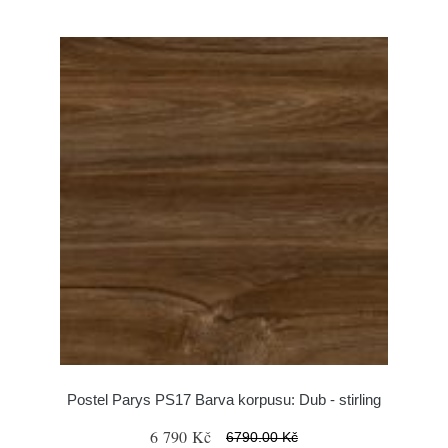
Postel Parys PS17 Barva korpusu: Dub - stirling
6 790 Kč
6790.00 Kč