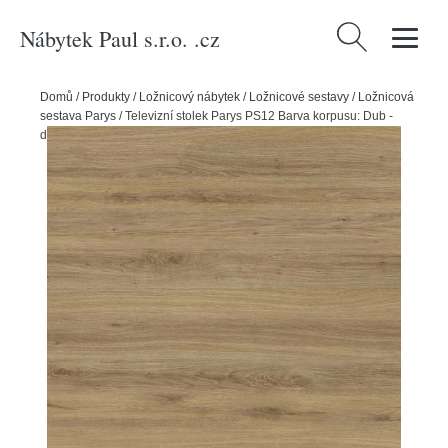
Nábytek Paul s.r.o. .cz
Vyhledávání
Domů
/
Produkty
/
Ložnicový nábytek
/
Ložnicové sestavy
/
Ložnicová
sestava Parys
/
Televizní stolek Parys PS12 Barva korpusu: Dub -
divoký