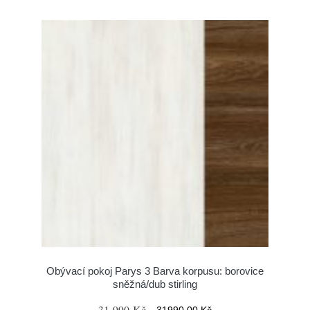
Obývací pokoj Parys 3 Barva korpusu: borovice
sněžná/dub stirling
31 990 Kč
31990.00 Kč