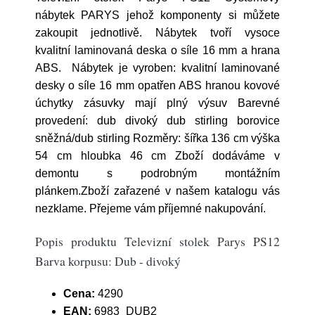
nábytek PARYS jehož komponenty si můžete
zakoupit jednotlivě. Nábytek tvoří vysoce
kvalitní laminovaná deska o síle 16 mm a hrana
ABS. Nábytek je vyroben: kvalitní laminované
desky o síle 16 mm opatřen ABS hranou kovové
úchytky zásuvky mají plný výsuv Barevné
provedení: dub divoký dub stirling borovice
sněžná/dub stirling Rozměry: šířka 136 cm výška
54 cm hloubka 46 cm Zboží dodáváme v
demontu s podrobným montážním
plánkem.Zboží zařazené v našem katalogu vás
nezklame. Přejeme vám příjemné nakupování.
Popis produktu Televizní stolek Parys PS12
Barva korpusu: Dub - divoký
Cena:
4290
EAN:
6983_DUB2