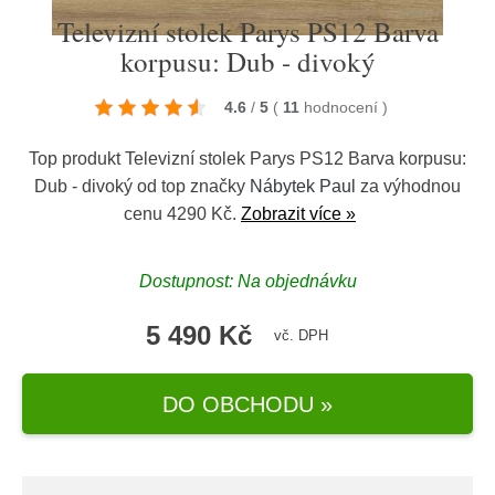
Televizní stolek Parys PS12 Barva
korpusu: Dub - divoký
4.6
/
5
(
11
hodnocení
)
Top produkt Televizní stolek Parys PS12 Barva korpusu:
Dub - divoký od top značky
Nábytek Paul
za výhodnou
cenu 4290 Kč.
Zobrazit více »
Dostupnost: Na objednávku
5 490 Kč
vč. DPH
DO OBCHODU »