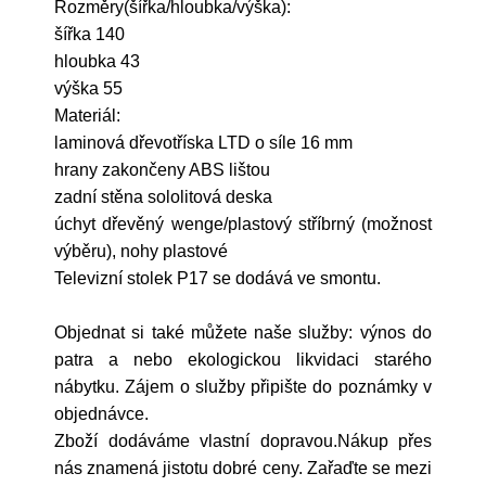
Rozměry(šířka/hloubka/výška):
šířka 140
hloubka 43
výška 55
Materiál:
laminová dřevotříska LTD o síle 16 mm
hrany zakončeny ABS lištou
zadní stěna sololitová deska
úchyt dřevěný wenge/plastový stříbrný (možnost
výběru), nohy plastové
Televizní stolek P17 se dodává ve smontu.
Objednat si také můžete naše služby: výnos do
patra a nebo ekologickou likvidaci starého
nábytku. Zájem o služby připište do poznámky v
objednávce.
Zboží dodáváme vlastní dopravou.Nákup přes
nás znamená jistotu dobré ceny. Zařaďte se mezi