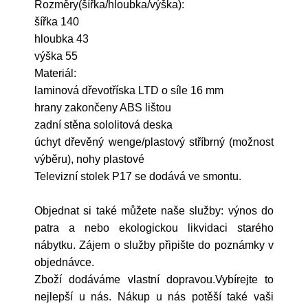
Rozměry(šířka/hloubka/výška):
šířka 140
hloubka 43
výška 55
Materiál:
laminová dřevotříska LTD o síle 16 mm
hrany zakončeny ABS lištou
zadní stěna sololitová deska
úchyt dřevěný wenge/plastový stříbrný (možnost
výběru), nohy plastové
Televizní stolek P17 se dodává ve smontu.
Objednat si také můžete naše služby: výnos do
patra a nebo ekologickou likvidaci starého
nábytku. Zájem o služby připište do poznámky v
objednávce.
Zboží dodáváme vlastní dopravou.Vybírejte to
nejlepší u nás. Nákup u nás potěší také vaši