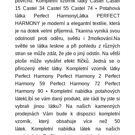
povrchu. Kompletní vzorník látky Castel Castel
15 Castel 34 Castel 55 Castel 74 • Potahová
látka Perfect HarmonyLátka PERFECT
HARMONY je moderní a elegantní textilie, která
je na dotek velmi příjemná. Tkanina vyniká svou
odolností proti oděru, světlu i žmolkování.Na
světle se látka leskne a při pohledu z různých
stran se může zdát, že jde o jiný odstín. Na větší
ploše může vytvářet efekt flíčků. Jedná se o
přirozený efekt látky. Kompletní vzorník látky
Perfect Harmony Perfect Harmony 2 Perfect
Harmony 59 Perfect Harmony 72 Perfect
Harmony 90 • Kompletní nabídka potahových
látekLíbí se vám daný produkt, ale rádi by jste si
vybrali jinou látku? Na našich kamenných
prodejnách Vám bude k dispozici kompletní
vzorník, který obsahuje více než 50
látek. Kompletní nabídka látek na našich