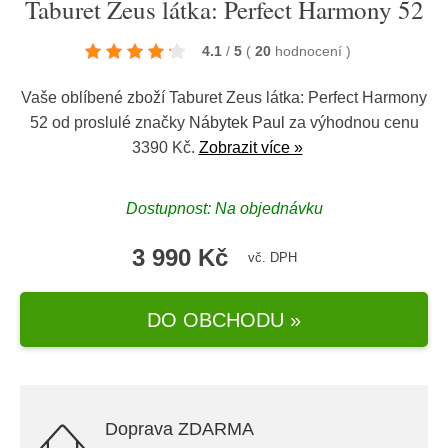
Taburet Zeus látka: Perfect Harmony 52
4.1
/
5
(
20
hodnocení
)
Vaše oblíbené zboží Taburet Zeus látka: Perfect Harmony
52 od proslulé značky
Nábytek Paul
za výhodnou cenu
3390 Kč.
Zobrazit více »
Dostupnost: Na objednávku
3 990 Kč
vč. DPH
DO OBCHODU »
Doprava ZDARMA