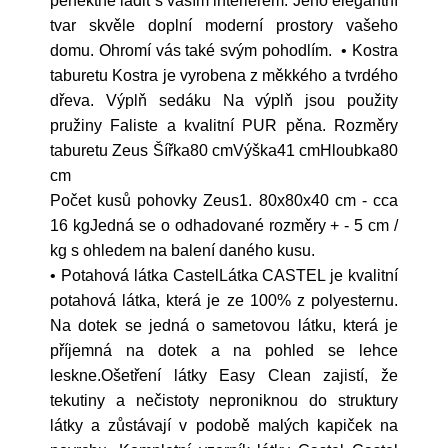
perfektně ladit s vaším interiérem. Jeho elegantní
tvar skvěle doplní moderní prostory vašeho
domu. Ohromí vás také svým pohodlím. • Kostra
taburetu Kostra je vyrobena z měkkého a tvrdého
dřeva. Výplň sedáku Na výplň jsou použity
pružiny Faliste a kvalitní PUR pěna. Rozměry
taburetu Zeus Šířka80 cmVýška41 cmHloubka80
cm
Počet kusů pohovky Zeus1. 80x80x40 cm - cca
16 kgJedná se o odhadované rozměry + - 5 cm /
kg s ohledem na balení daného kusu.
• Potahová látka CastelLátka CASTEL je kvalitní
potahová látka, která je ze 100% z polyesternu.
Na dotek se jedná o sametovou látku, která je
příjemná na dotek a na pohled se lehce
leskne.Ošetření látky Easy Clean zajistí, že
tekutiny a nečistoty neproniknou do struktury
látky a zůstávají v podobě malých kapiček na