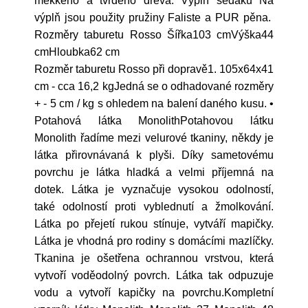
měkkého a tvrdého dřeva. Výplň sedáku Na
výplň jsou použity pružiny Faliste a PUR pěna.
Rozměry taburetu Rosso Šířka103 cmVýška44
cmHloubka62 cm
Rozměr taburetu Rosso při dopravě1. 105x64x41
cm - cca 16,2 kgJedná se o odhadované rozměry
+ - 5 cm / kg s ohledem na balení daného kusu. •
Potahová látka MonolithPotahovou látku
Monolith řadíme mezi velurové tkaniny, někdy je
látka přirovnávaná k plyši. Díky sametovému
povrchu je látka hladká a velmi příjemná na
dotek. Látka je vyznačuje vysokou odolností,
také odolností proti vyblednutí a žmolkování.
Látka po přejetí rukou stínuje, vytváří mapičky.
Látka je vhodná pro rodiny s domácími mazlíčky.
Tkanina je ošetřena ochrannou vrstvou, která
vytvoří voděodolný povrch. Látka tak odpuzuje
vodu a vytvoří kapičky na povrchu.Kompletní