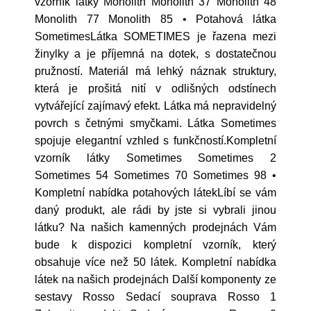
vzorník látky Monolith Monolith 37 Monolith 48
Monolith 77 Monolith 85 • Potahová látka
SometimesLátka SOMETIMES je řazena mezi
žinylky a je příjemná na dotek, s dostatečnou
pružností. Materiál má lehký náznak struktury,
která je prošitá nití v odlišných odstínech
vytvářející zajímavý efekt. Látka má nepravidelný
povrch s četnými smyčkami. Látka Sometimes
spojuje elegantní vzhled s funkčností.Kompletní
vzorník látky Sometimes Sometimes 2
Sometimes 54 Sometimes 70 Sometimes 98 •
Kompletní nabídka potahových látekLíbí se vám
daný produkt, ale rádi by jste si vybrali jinou
látku? Na našich kamenných prodejnách Vám
bude k dispozici kompletní vzorník, který
obsahuje více než 50 látek. Kompletní nabídka
látek na našich prodejnách Další komponenty ze
sestavy Rosso Sedací souprava Rosso 1