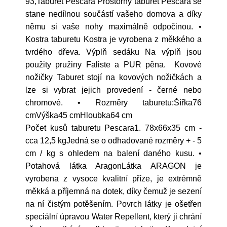
93,Taburet Pescara Prostorný taburet Pescara se
stane nedílnou součástí vašeho domova a díky
němu si vaše nohy maximálně odpočinou. •
Kostra taburetu Kostra je vyrobena z měkkého a
tvrdého dřeva. Výplň sedáku Na výplň jsou
použity pružiny Faliste a PUR pěna. Kovové
nožičky Taburet stojí na kovových nožičkách a
lze si vybrat jejich provedení - černé nebo
chromové. • Rozměry taburetu:Šířka76
cmVýška45 cmHloubka64 cm
Počet kusů taburetu Pescara1. 78x66x35 cm -
cca 12,5 kgJedná se o odhadované rozměry + - 5
cm / kg s ohledem na balení daného kusu. •
Potahová látka AragonLátka ARAGON je
vyrobena z vysoce kvalitní příze, je extrémně
měkká a příjemná na dotek, díky čemuž je sezení
na ní čistým potěšením. Povrch látky je ošetřen
speciální úpravou Water Repellent, který ji chrání