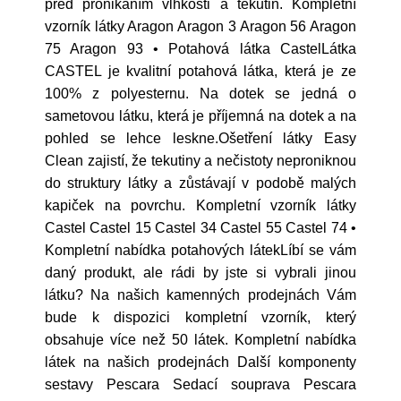
před pronikáním vlhkosti a tekutin. Kompletní
vzorník látky Aragon Aragon 3 Aragon 56 Aragon
75 Aragon 93 • Potahová látka CastelLátka
CASTEL je kvalitní potahová látka, která je ze
100% z polyesternu. Na dotek se jedná o
sametovou látku, která je příjemná na dotek a na
pohled se lehce leskne.Ošetření látky Easy
Clean zajistí, že tekutiny a nečistoty neproniknou
do struktury látky a zůstávají v podobě malých
kapiček na povrchu. Kompletní vzorník látky
Castel Castel 15 Castel 34 Castel 55 Castel 74 •
Kompletní nabídka potahových látekLíbí se vám
daný produkt, ale rádi by jste si vybrali jinou
látku? Na našich kamenných prodejnách Vám
bude k dispozici kompletní vzorník, který
obsahuje více než 50 látek. Kompletní nabídka
látek na našich prodejnách Další komponenty
sestavy Pescara Sedací souprava Pescara