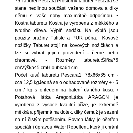
75,Taburet Pescara Prostorný taburet Pescara se
stane nedílnou součástí vašeho domova a díky
němu si vaše nohy maximálně odpočinou. •
Kostra taburetu Kostra je vyrobena z měkkého a
tvrdého dřeva. Výplň sedáku Na výplň jsou
použity pružiny Faliste a PUR pěna. Kovové
nožičky Taburet stojí na kovových nožičkách a
lze si vybrat jejich provedení - černé nebo
chromové. • Rozměry taburetu:Šířka76
cmVýška45 cmHloubka64 cm
Počet kusů taburetu Pescara1. 78x66x35 cm -
cca 12,5 kgJedná se o odhadované rozměry + - 5
cm / kg s ohledem na balení daného kusu. •
Potahová látka AragonLátka ARAGON je
vyrobena z vysoce kvalitní příze, je extrémně
měkká a příjemná na dotek, díky čemuž je sezení
na ní čistým potěšením. Povrch látky je ošetřen
speciální úpravou Water Repellent, který ji chrání