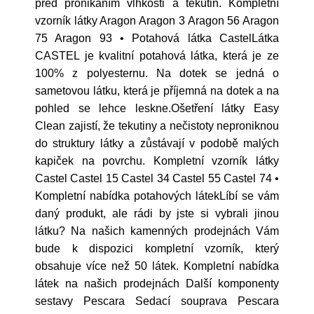
před pronikáním vlhkosti a tekutin. Kompletní
vzorník látky Aragon Aragon 3 Aragon 56 Aragon
75 Aragon 93 • Potahová látka CastelLátka
CASTEL je kvalitní potahová látka, která je ze
100% z polyesternu. Na dotek se jedná o
sametovou látku, která je příjemná na dotek a na
pohled se lehce leskne.Ošetření látky Easy
Clean zajistí, že tekutiny a nečistoty neproniknou
do struktury látky a zůstávají v podobě malých
kapiček na povrchu. Kompletní vzorník látky
Castel Castel 15 Castel 34 Castel 55 Castel 74 •
Kompletní nabídka potahových látekLíbí se vám
daný produkt, ale rádi by jste si vybrali jinou
látku? Na našich kamenných prodejnách Vám
bude k dispozici kompletní vzorník, který
obsahuje více než 50 látek. Kompletní nabídka
látek na našich prodejnách Další komponenty
sestavy Pescara Sedací souprava Pescara