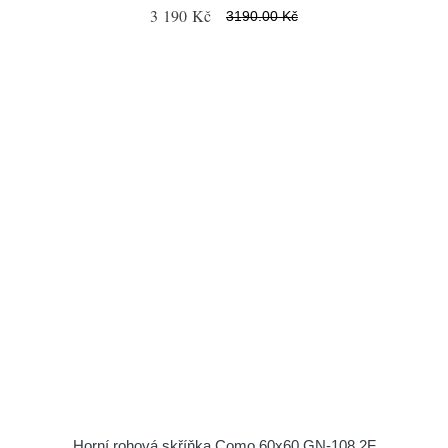
3 190 Kč
3190.00 Kč
Horní rohová skříňka Como 60x60 GN-108 2F