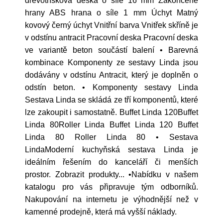
dřevotřísková deska o síle 16 mm Zakončené
hrany ABS hrana o síle 1 mm Úchyt Matný
kovový černý úchyt Vnitřní barva Vnitřek skříně je
v odstínu antracit Pracovní deska Pracovní deska
ve variantě beton součástí balení • Barevná
kombinace Komponenty ze sestavy Linda jsou
dodávány v odstínu Antracit, který je doplněn o
odstín beton. • Komponenty sestavy Linda
Sestava Linda se skládá ze tří komponentů, které
lze zakoupit i samostatně. Buffet Linda 120Buffet
Linda 80Roller Linda Buffet Linda 120 Buffet
Linda 80 Roller Linda 80 • Sestava
LindaModerní kuchyňská sestava Linda je
ideálním řešením do kanceláří či menších
prostor. Zobrazit produkty... •Nabídku v našem
katalogu pro vás připravuje tým odborníků.
Nakupování na internetu je výhodnější než v
kamenné prodejně, která má vyšší náklady.