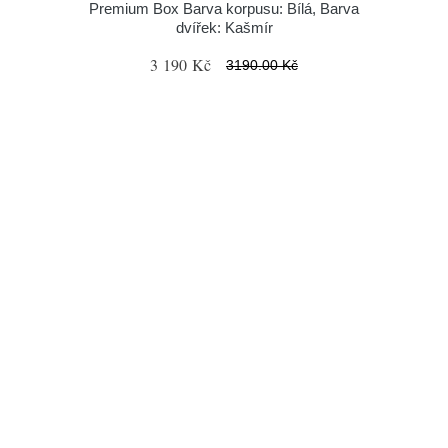
Premium Box Barva korpusu: Bílá, Barva
dvířek: Kašmír
3 190 Kč
3190.00 Kč