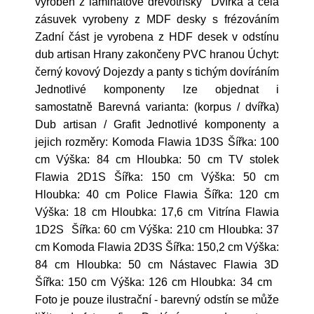
vyroben z laminátové dřevotřísky Dvířka a čela
zásuvek vyrobeny z MDF desky s frézováním
Zadní část je vyrobena z HDF desek v odstínu
dub artisan Hrany zakončeny PVC hranou Úchyt:
černý kovový Dojezdy a panty s tichým dovíráním
Jednotlivé komponenty lze objednat i
samostatně Barevná varianta: (korpus / dvířka)
Dub artisan / Grafit Jednotlivé komponenty a
jejich rozměry: Komoda Flawia 1D3S Šířka: 100
cm Výška: 84 cm Hloubka: 50 cm TV stolek
Flawia 2D1S Šířka: 150 cm Výška: 50 cm
Hloubka: 40 cm Police Flawia Šířka: 120 cm
Výška: 18 cm Hloubka: 17,6 cm Vitrína Flawia
1D2S Šířka: 60 cm Výška: 210 cm Hloubka: 37
cm Komoda Flawia 2D3S Šířka: 150,2 cm Výška:
84 cm Hloubka: 50 cm Nástavec Flawia 3D
Šířka: 150 cm Výška: 126 cm Hloubka: 34 cm
Foto je pouze ilustrační - barevný odstín se může