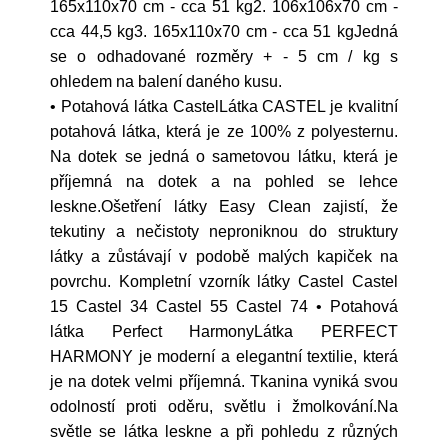
165x110x70 cm - cca 51 kg2. 106x106x70 cm -
cca 44,5 kg3. 165x110x70 cm - cca 51 kgJedná
se o odhadované rozměry + - 5 cm / kg s
ohledem na balení daného kusu.
• Potahová látka CastelLátka CASTEL je kvalitní
potahová látka, která je ze 100% z polyesternu.
Na dotek se jedná o sametovou látku, která je
příjemná na dotek a na pohled se lehce
leskne.Ošetření látky Easy Clean zajistí, že
tekutiny a nečistoty neproniknou do struktury
látky a zůstávají v podobě malých kapiček na
povrchu. Kompletní vzorník látky Castel Castel
15 Castel 34 Castel 55 Castel 74 • Potahová
látka Perfect HarmonyLátka PERFECT
HARMONY je moderní a elegantní textilie, která
je na dotek velmi příjemná. Tkanina vyniká svou
odolností proti oděru, světlu i žmolkování.Na
světle se látka leskne a při pohledu z různých