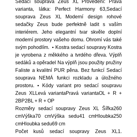
Sedací souprava Zeus XL Provedení: Pravá
varianta, látka: Perfect Harmony 63,Sedací
souprava Zeus XL Moderní design rohové
sedačky Zeus bude perfektně ladit s vaším
interiérem. Jeho elegantní tvar skvěle doplní
moderní prostory vašeho domu. Ohromí vás také
svým pohodlím. • Kostra sedací soupravy Kostra
je vyrobena z měkkého a tvrdého dřeva. Výplň
sedáků a opěradel Na výplň jsou použity pružiny
Faliste a kvalitní PUR pěna. Bez funkcí Sedací
souprava NEMÁ funkci rozkladu a úložného
prostoru. • Kódy variant pro sedací soupravu
Zeus XLLevá variantaPravá variantaOL + R +
2BP2BL + R + OP
Rozměry sedací soupravy Zeus XL Šířka260
cmVýška70 cmVýška sedu41 cmHloubka250
cmHloubka sedu69 cm
Počet kusů sedací soupravy Zeus XL1.