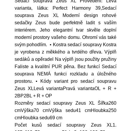
Sedací souprava Zeus XL Provedení: Levá
varianta, látka: Perfect Harmony 39,Sedací
souprava Zeus XL Moderní design rohové
sedačky Zeus bude perfektně ladit s vaším
interiérem. Jeho elegantní tvar skvěle doplní
moderní prostory vašeho domu. Ohromí vás také
svým pohodlím. • Kostra sedací soupravy Kostra
je vyrobena z měkkého a tvrdého dřeva. Výplň
sedáků a opěradel Na výplň jsou použity pružiny
Faliste a kvalitní PUR pěna. Bez funkcí Sedací
souprava NEMÁ funkci rozkladu a úložného
prostoru. • Kódy variant pro sedací soupravu
Zeus XLLevá variantaPravá variantaOL + R +
2BP2BL + R + OP
Rozměry sedací soupravy Zeus XL Šířka260
cmVýška70 cmVýška sedu41 cmHloubka250
cmHloubka sedu69 cm
Počet kusů sedací soupravy Zeus XL1.