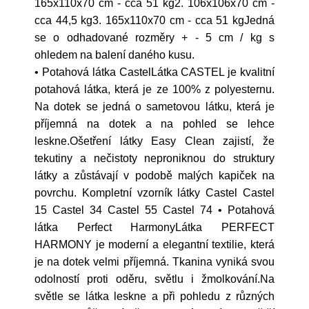
165x110x70 cm - cca 51 kg2. 106x106x70 cm -
cca 44,5 kg3. 165x110x70 cm - cca 51 kgJedná
se o odhadované rozměry + - 5 cm / kg s
ohledem na balení daného kusu.
• Potahová látka CastelLátka CASTEL je kvalitní
potahová látka, která je ze 100% z polyesternu.
Na dotek se jedná o sametovou látku, která je
příjemná na dotek a na pohled se lehce
leskne.Ošetření látky Easy Clean zajistí, že
tekutiny a nečistoty neproniknou do struktury
látky a zůstávají v podobě malých kapiček na
povrchu. Kompletní vzorník látky Castel Castel
15 Castel 34 Castel 55 Castel 74 • Potahová
látka Perfect HarmonyLátka PERFECT
HARMONY je moderní a elegantní textilie, která
je na dotek velmi příjemná. Tkanina vyniká svou
odolností proti oděru, světlu i žmolkování.Na
světle se látka leskne a při pohledu z různých