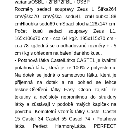
variantaOSBL + 2FBP2FBL + OSBP
Rozměry sedací soupravy Zeus L Šířka264
cmVýška70 cmVýška sedu41 cmHloubka188
cmHloubka sedu69 cmSpací plocha128x147 cm
Počet kusů sedací soupravy Zeus L1.
165x106x70 cm - cca 64 kg2. 195x115x70 cm -
cca 78 kgJedná se o odhadované rozměry + - 5
cm / kg s ohledem na balení daného kusu.
• Potahová látka CastelLátka CASTEL je kvalitní
potahová látka, která je ze 100% z polyesternu.
Na dotek se jedná o sametovou látku, která je
příjemná na dotek a na pohled se lehce
leskne.Ošetření látky Easy Clean zajistí, že
tekutiny a nečistoty neproniknou do struktury
látky a zůstávají v podobě malých kapiček na
povrchu. Kompletní vzorník látky Castel Castel
15 Castel 34 Castel 55 Castel 74 • Potahová
látka Perfect HarmonyLátka PERFECT