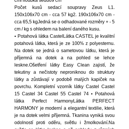
cmHloubka sedu69 cm
Počet kusů sedací soupravy Zeus L1.
150x106x70 cm - cca 57 kg2. 190x106x70 cm -
cca 65,5 kgJedná se o odhadované rozměry + - 5
cm / kg s ohledem na balení daného kusu.
• Potahová látka CastelLátka CASTEL je kvalitní
potahová látka, která je ze 100% z polyesternu.
Na dotek se jedná o sametovou látku, která je
příjemná na dotek a na pohled se lehce
leskne.Ošetření látky Easy Clean zajistí, že
tekutiny a nečistoty neproniknou do struktury
látky a zůstávají v podobě malých kapiček na
povrchu. Kompletní vzorník látky Castel Castel
15 Castel 34 Castel 55 Castel 74 • Potahová
látka Perfect HarmonyLátka PERFECT
HARMONY je moderní a elegantní textilie, která
je na dotek velmi příjemná. Tkanina vyniká svou
odolností proti oděru, světlu i žmolkování.Na