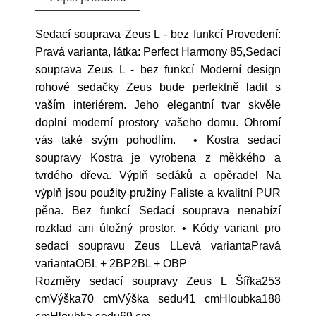
Sedací souprava Zeus L - bez funkcí Provedení:
Pravá varianta, látka: Perfect Harmony 85,Sedací
souprava Zeus L - bez funkcí Moderní design
rohové sedačky Zeus bude perfektně ladit s
vaším interiérem. Jeho elegantní tvar skvěle
doplní moderní prostory vašeho domu. Ohromí
vás také svým pohodlím. • Kostra sedací
soupravy Kostra je vyrobena z měkkého a
tvrdého dřeva. Výplň sedáků a opěradel Na
výplň jsou použity pružiny Faliste a kvalitní PUR
pěna. Bez funkcí Sedací souprava nenabízí
rozklad ani úložný prostor. • Kódy variant pro
sedací soupravu Zeus LLevá variantaPravá
variantaOBL + 2BP2BL + OBP
Rozměry sedací soupravy Zeus L Šířka253
cmVýška70 cmVýška sedu41 cmHloubka188