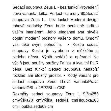
Sedací souprava Zeus L - bez funkcí Provedení:
Levá varianta, látka: Perfect Harmony 80,Sedací
souprava Zeus L - bez funkcí Moderní design
rohové sedačky Zeus bude perfektně ladit s
vaším interiérem. Jeho elegantní tvar skvěle
doplní moderní prostory vašeho domu. Ohromí
vás také svým pohodlím. • Kostra sedací
soupravy Kostra je vyrobena z měkkého a
tvrdého dřeva. Výplň sedáků a opěradel Na
výplň jsou použity pružiny Faliste a kvalitní PUR
pěna. Bez funkcí Sedací souprava nenabízí
rozklad ani úložný prostor. • Kódy variant pro
sedací soupravu Zeus LLevá variantaPravá
variantaOBL + 2BP2BL + OBP
Rozměry sedací soupravy Zeus L Šířka253
cmVýška70 cmVýška sedu41 cmHloubka188
cmHloubka sedu69 cm