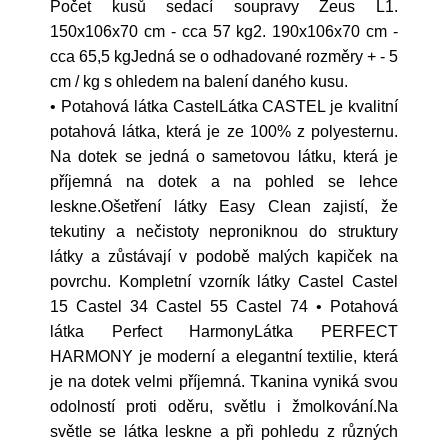
Počet kusů sedací soupravy Zeus L1.
150x106x70 cm - cca 57 kg2. 190x106x70 cm -
cca 65,5 kgJedná se o odhadované rozměry + - 5
cm / kg s ohledem na balení daného kusu.
• Potahová látka CastelLátka CASTEL je kvalitní
potahová látka, která je ze 100% z polyesternu.
Na dotek se jedná o sametovou látku, která je
příjemná na dotek a na pohled se lehce
leskne.Ošetření látky Easy Clean zajistí, že
tekutiny a nečistoty neproniknou do struktury
látky a zůstávají v podobě malých kapiček na
povrchu. Kompletní vzorník látky Castel Castel
15 Castel 34 Castel 55 Castel 74 • Potahová
látka Perfect HarmonyLátka PERFECT
HARMONY je moderní a elegantní textilie, která
je na dotek velmi příjemná. Tkanina vyniká svou
odolností proti oděru, světlu i žmolkování.Na
světle se látka leskne a při pohledu z různých