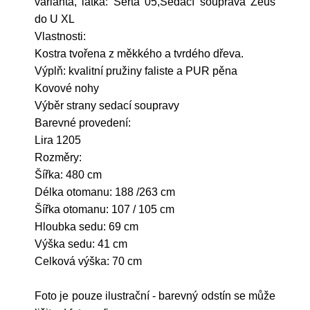
varianta, látka: Serta 05,Sedací souprava Zeus
do U XL
Vlastnosti:
Kostra tvořena z měkkého a tvrdého dřeva.
Výplň: kvalitní pružiny faliste a PUR pěna
Kovové nohy
Výběr strany sedací soupravy
Barevné provedení:
Lira 1205
Rozměry:
Šířka: 480 cm
Délka otomanu: 188 /263 cm
Šířka otomanu: 107 / 105 cm
Hloubka sedu: 69 cm
Výška sedu: 41 cm
Celková výška: 70 cm
Foto je pouze ilustrační - barevný odstín se může