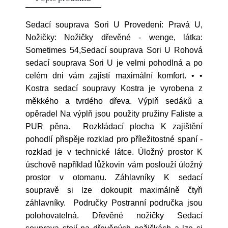
Sedací souprava Sori U Provedení: Pravá U,
Nožičky: Nožičky dřevěné - wenge, látka:
Sometimes 54,Sedací souprava Sori U Rohová
sedací souprava Sori U je velmi pohodlná a po
celém dni vám zajistí maximální komfort. • •
Kostra sedací soupravy Kostra je vyrobena z
měkkého a tvrdého dřeva. Výplň sedáků a
opěradel Na výplň jsou použity pružiny Faliste a
PUR pěna. Rozkládací plocha K zajištění
pohodlí přispěje rozklad pro příležitostné spaní -
rozklad je v technické látce. Úložný prostor K
úschově například lůžkovin vám poslouží úložný
prostor v otomanu. Záhlavníky K sedací
soupravě si lze dokoupit maximálně čtyři
záhlavníky. Područky Postranní područka jsou
polohovatelná. Dřevěné nožičky Sedací