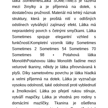
látka SometimesLátka SOMETIMES je řazena
mezi žinylky a je příjemná na dotek, s
dostatečnou pružností. Materiál má lehký náznak
struktury, která je prošitá nití v odlišných
odstínech vytvářející zajímavý efekt. Látka má
nepravidelný povrch s četnými smyčkami. Látka
Sometimes spojuje elegantní vzhled s
funkčností.Kompletní vzorník látky Sometimes
Sometimes 2 Sometimes 54 Sometimes 70
Sometimes 98 • Potahová látka
MonolithPotahovou látku Monolith řadíme mezi
velurové tkaniny, někdy je látka přirovnávaná k
plyši. Díky sametovému povrchu je látka hladká
a velmi příjemná na dotek. Látka je vyznačuje
vysokou odolností, také odolností proti vyblednutí
a žmolkování. Látka po přejetí rukou stínuje,
vytváří mapičky. Látka je vhodná pro rodiny s
domácími mazlíčky. Tkanina je ošetřena