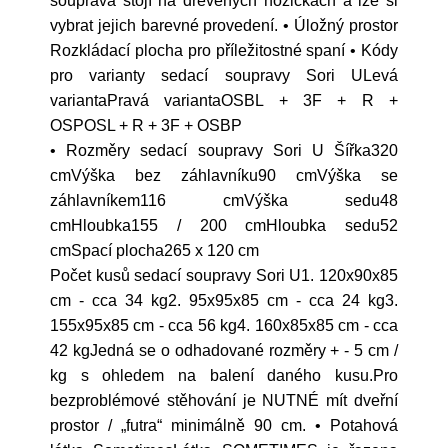
souprava stojí na dřevěných nožičkách a lze si
vybrat jejich barevné provedení. • Úložný prostor
Rozkládací plocha pro příležitostné spaní • Kódy
pro varianty sedací soupravy Sori ULevá
variantaPravá variantaOSBL + 3F + R +
OSPOSL + R + 3F + OSBP
• Rozměry sedací soupravy Sori U Šířka320
cmVýška bez záhlavníku90 cmVýška se
záhlavníkem116 cmVýška sedu48
cmHloubka155 / 200 cmHloubka sedu52
cmSpací plocha265 x 120 cm
Počet kusů sedací soupravy Sori U1. 120x90x85
cm - cca 34 kg2. 95x95x85 cm - cca 24 kg3.
155x95x85 cm - cca 56 kg4. 160x85x85 cm - cca
42 kgJedná se o odhadované rozměry + - 5 cm /
kg s ohledem na balení daného kusu.Pro
bezproblémové stěhování je NUTNÉ mít dveřní
prostor / „futra“ minimálně 90 cm. • Potahová