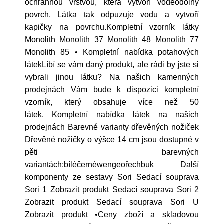
ochrannou vrstvou, která vytvoří voděodolný
povrch. Látka tak odpuzuje vodu a vytvoří
kapičky na povrchu.Kompletní vzorník látky
Monolith Monolith 37 Monolith 48 Monolith 77
Monolith 85 • Kompletní nabídka potahových
látekLíbí se vám daný produkt, ale rádi by jste si
vybrali jinou látku? Na našich kamenných
prodejnách Vám bude k dispozici kompletní
vzorník, který obsahuje více než 50
látek. Kompletní nabídka látek na našich
prodejnách Barevné varianty dřevěných nožiček
Dřevěné nožičky o výšce 14 cm jsou dostupné v
pěti barevných
variantách:bíléčernéwengeořechbuk Další
komponenty ze sestavy Sori Sedací souprava
Sori 1 Zobrazit produkt Sedací souprava Sori 2
Zobrazit produkt Sedací souprava Sori U
Zobrazit produkt •Ceny zboží a skladovou