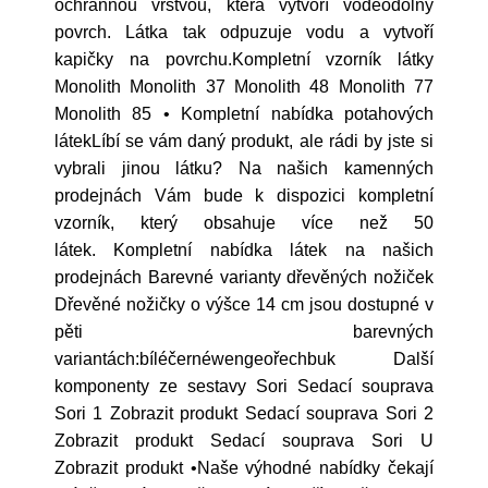
ochrannou vrstvou, která vytvoří voděodolný
povrch. Látka tak odpuzuje vodu a vytvoří
kapičky na povrchu.Kompletní vzorník látky
Monolith Monolith 37 Monolith 48 Monolith 77
Monolith 85 • Kompletní nabídka potahových
látekLíbí se vám daný produkt, ale rádi by jste si
vybrali jinou látku? Na našich kamenných
prodejnách Vám bude k dispozici kompletní
vzorník, který obsahuje více než 50
látek. Kompletní nabídka látek na našich
prodejnách Barevné varianty dřevěných nožiček
Dřevěné nožičky o výšce 14 cm jsou dostupné v
pěti barevných
variantách:bíléčernéwengeořechbuk Další
komponenty ze sestavy Sori Sedací souprava
Sori 1 Zobrazit produkt Sedací souprava Sori 2
Zobrazit produkt Sedací souprava Sori U
Zobrazit produkt •Naše výhodné nabídky čekají