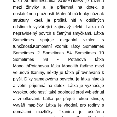
látka SometimesLátka SOMETIMES je řazena
mezi žinylky a je příjemná na dotek, s
dostatečnou pružností. Materiál má lehký náznak
struktury, která je prošitá nití v odlišných
odstínech vytvářející zajímavý efekt. Látka má
nepravidelný povrch s četnými smyčkami. Látka
Sometimes spojuje elegantní vzhled s
funkčností.Kompletní vzorník látky Sometimes
Sometimes 2 Sometimes 54 Sometimes 70
Sometimes 98 • Potahová látka
MonolithPotahovou látku Monolith řadíme mezi
velurové tkaniny, někdy je látka přirovnávaná k
plyši. Díky sametovému povrchu je látka hladká
a velmi příjemná na dotek. Látka je vyznačuje
vysokou odolností, také odolností proti vyblednutí
a žmolkování. Látka po přejetí rukou stínuje,
vytváří mapičky. Látka je vhodná pro rodiny s
domácími mazlíčky. Tkanina je ošetřena