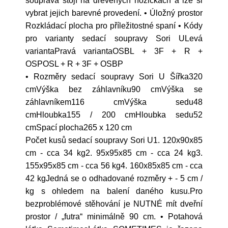
souprava stojí na dřevěných nožičkách a lze si
vybrat jejich barevné provedení. • Úložný prostor
Rozkládací plocha pro příležitostné spaní • Kódy
pro varianty sedací soupravy Sori ULevá
variantaPravá variantaOSBL + 3F + R +
OSPOSL + R + 3F + OSBP
• Rozměry sedací soupravy Sori U Šířka320
cmVýška bez záhlavníku90 cmVýška se
záhlavníkem116 cmVýška sedu48
cmHloubka155 / 200 cmHloubka sedu52
cmSpací plocha265 x 120 cm
Počet kusů sedací soupravy Sori U1. 120x90x85
cm - cca 34 kg2. 95x95x85 cm - cca 24 kg3.
155x95x85 cm - cca 56 kg4. 160x85x85 cm - cca
42 kgJedná se o odhadované rozměry + - 5 cm /
kg s ohledem na balení daného kusu.Pro
bezproblémové stěhování je NUTNÉ mít dveřní
prostor / „futra“ minimálně 90 cm. • Potahová