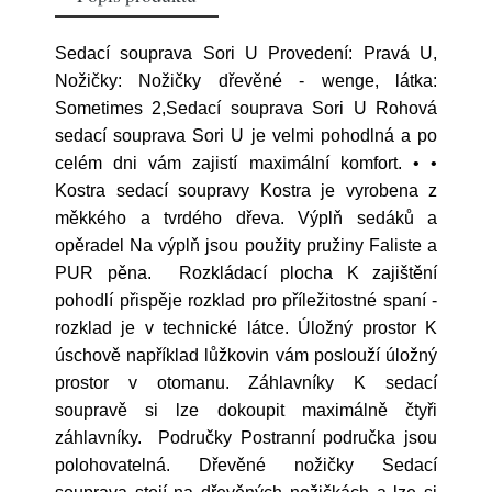
Sedací souprava Sori U Provedení: Pravá U,
Nožičky: Nožičky dřevěné - wenge, látka:
Sometimes 2,Sedací souprava Sori U Rohová
sedací souprava Sori U je velmi pohodlná a po
celém dni vám zajistí maximální komfort. • •
Kostra sedací soupravy Kostra je vyrobena z
měkkého a tvrdého dřeva. Výplň sedáků a
opěradel Na výplň jsou použity pružiny Faliste a
PUR pěna. Rozkládací plocha K zajištění
pohodlí přispěje rozklad pro příležitostné spaní -
rozklad je v technické látce. Úložný prostor K
úschově například lůžkovin vám poslouží úložný
prostor v otomanu. Záhlavníky K sedací
soupravě si lze dokoupit maximálně čtyři
záhlavníky. Područky Postranní područka jsou
polohovatelná. Dřevěné nožičky Sedací