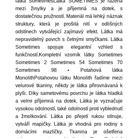
látka SometimesLátka SOMETIMES je řazena
mezi žinylky a je příjemná na dotek, s
dostatečnou pružností. Materiál má lehký náznak
struktury, která je prošitá nití v odlišných
odstínech vytvářející zajímavý efekt. Látka má
nepravidelný povrch s četnými smyčkami. Látka
Sometimes spojuje elegantní vzhled s
funkčností.Kompletní vzorník látky Sometimes
Sometimes 2 Sometimes 54 Sometimes 70
Sometimes 98 • Potahová látka
MonolithPotahovou látku Monolith řadíme mezi
velurové tkaniny, někdy je látka přirovnávaná k
plyši. Díky sametovému povrchu je látka hladká
a velmi příjemná na dotek. Látka je vyznačuje
vysokou odolností, také odolností proti vyblednutí
a žmolkování. Látka po přejetí rukou stínuje,
vytváří mapičky. Látka je vhodná pro rodiny s
domácími mazlíčky. Tkanina je ošetřena