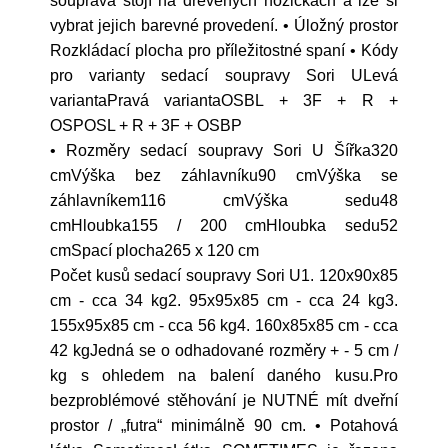
souprava stojí na dřevěných nožičkách a lze si
vybrat jejich barevné provedení. • Úložný prostor
Rozkládací plocha pro příležitostné spaní • Kódy
pro varianty sedací soupravy Sori ULevá
variantaPravá variantaOSBL + 3F + R +
OSPOSL + R + 3F + OSBP
• Rozměry sedací soupravy Sori U Šířka320
cmVýška bez záhlavníku90 cmVýška se
záhlavníkem116 cmVýška sedu48
cmHloubka155 / 200 cmHloubka sedu52
cmSpací plocha265 x 120 cm
Počet kusů sedací soupravy Sori U1. 120x90x85
cm - cca 34 kg2. 95x95x85 cm - cca 24 kg3.
155x95x85 cm - cca 56 kg4. 160x85x85 cm - cca
42 kgJedná se o odhadované rozměry + - 5 cm /
kg s ohledem na balení daného kusu.Pro
bezproblémové stěhování je NUTNÉ mít dveřní
prostor / „futra“ minimálně 90 cm. • Potahová