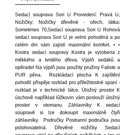
Sedací souprava Sori U Provedení: Pravá U,
Nožičky: Nožičky dřevěné - ořech, látka:
Sometimes 70,Sedací souprava Sori U Rohová
sedací souprava Sori U je velmi pohodlná a po
celém dni vám zajistí maximální komfort. • •
Kostra sedací soupravy Kostra je vyrobena z
měkkého a tvrdého dřeva. Výplň sedáků a
opěradel Na výplň jsou použity pružiny Faliste a
PUR pěna. Rozkládací plocha K zajištění
pohodlí přispěje rozklad pro příležitostné spaní -
rozklad je v technické látce. Úložný prostor K
úschově například lůžkovin vám poslouží úložný
prostor v otomanu. Záhlavníky K sedací
soupravě si lze dokoupit maximálně čtyři
záhlavníky. Područky Postranní područka jsou
polohovatelná. Dřevěné nožičky Sedací