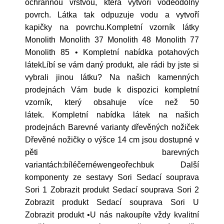
ochrannou vrstvou, která vytvoří voděodolný
povrch. Látka tak odpuzuje vodu a vytvoří
kapičky na povrchu.Kompletní vzorník látky
Monolith Monolith 37 Monolith 48 Monolith 77
Monolith 85 • Kompletní nabídka potahových
látekLíbí se vám daný produkt, ale rádi by jste si
vybrali jinou látku? Na našich kamenných
prodejnách Vám bude k dispozici kompletní
vzorník, který obsahuje více než 50
látek. Kompletní nabídka látek na našich
prodejnách Barevné varianty dřevěných nožiček
Dřevěné nožičky o výšce 14 cm jsou dostupné v
pěti barevných
variantách:bíléčernéwengeořechbuk Další
komponenty ze sestavy Sori Sedací souprava
Sori 1 Zobrazit produkt Sedací souprava Sori 2
Zobrazit produkt Sedací souprava Sori U
Zobrazit produkt •U nás nakoupíte vždy kvalitní